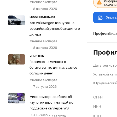
Информац
Мнение эксперта
Компания
8 августа 2026
RUSSIFICATION.RU
Управ
Как Volkswagen вернулся на
российский рынок без единого
дилера
Профиль
Виды
Мнение эксперта
8 августа 2026
Профи
VESPERFIN
Россияне не мечтают о
Дата регистр
богатстве: что для нас важнее
больших денег
Уставной кап
Мнение эксперта
Юридический
7 августа 2026
Минпромторг сообщил об
ОГРН
изучении властями идей по
ИНН
поддержке селлеров WB
РБК Бизнес
КПП
7 августа