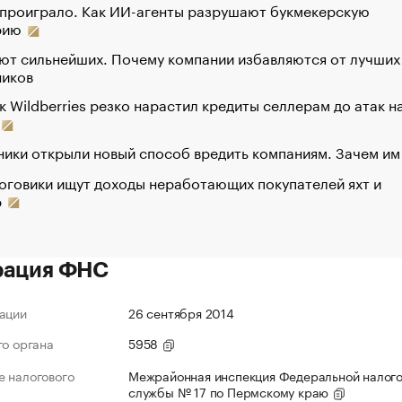
 проиграло. Как ИИ-агенты разрушают букмекерскую
рию
ют сильнейших. Почему компании избавляются от лучших
ников
к Wildberries резко нарастил кредиты селлерам до атак н
ики открыли новый способ вредить компаниям. Зачем им
оговики ищут доходы неработающих покупателей яхт и
р
рация ФНС
ации
26 сентября 2014
го органа
5958
 налогового
Межрайонная инспекция Федеральной налог
службы № 17 по Пермскому краю