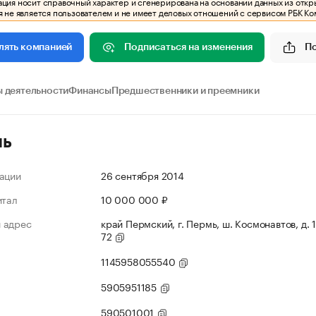
ия носит справочный характер и сгенерирована на основании данных из откр
 не является пользователем и не имеет деловых отношений с сервисом РБК Ко
Подписаться на изменения
П
лять компанией
 деятельности
Финансы
Предшественники и преемники
ль
ации
26 сентября 2014
итал
10 000 000 ₽
 адрес
край Пермский, г. Пермь, ш. Космонавтов, д. 
72
1145958055540
5905951185
590501001