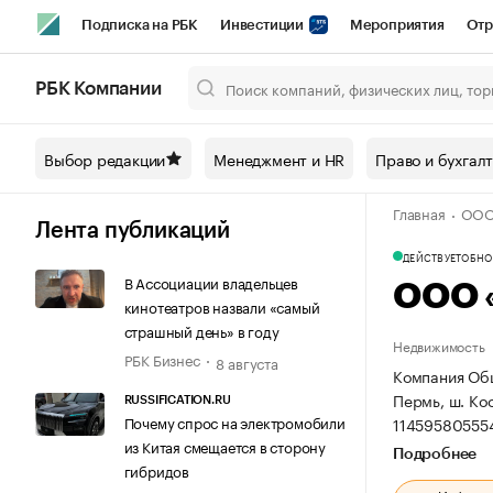
Подписка на РБК
Инвестиции
Мероприятия
Отр
Спорт
Школа управления РБК
РБК Образование
РБ
РБК Компании
Город
Стиль
Крипто
РБК Бизнес-среда
Дискусси
Выбор редакции
Менеджмент и HR
Право и бухгал
Спецпроекты СПб
Конференции СПб
Спецпроекты
Главная
ООО 
Технологии и медиа
Финансы
Рынок наличной валют
Лента публикаций
ДЕЙСТВУЕТ
ОБНОВ
В Ассоциации владельцев
ООО 
кинотеатров назвали «самый
страшный день» в году
Недвижимость
РБК Бизнес
8 августа
Компания Общ
Пермь, ш. Кос
RUSSIFICATION.RU
Почему спрос на электромобили
11459580555
из Китая смещается в сторону
Подробнее
гибридов