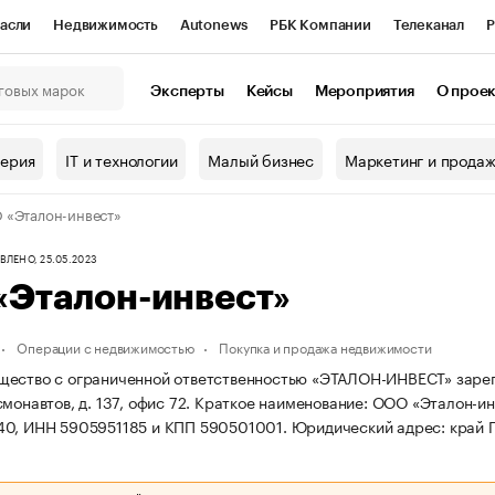
асли
Недвижимость
Autonews
РБК Компании
Телеканал
Р
К Курсы
РБК Life
Тренды
Визионеры
Национальные проекты
Эксперты
Кейсы
Мероприятия
О прое
онный клуб
Исследования
Кредитные рейтинги
Франшизы
Г
терия
IT и технологии
Малый бизнес
Маркетинг и прода
Проверка контрагентов
Политика
Экономика
Бизнес
«Эталон-инвест»
ы
ЛЕНО, 25.05.2023
«Эталон-инвест»
Операции с недвижимостью
Покупка и продажа недвижимости
ество с ограниченной ответственностью «ЭТАЛОН-ИНВЕСТ» зарегис
монавтов, д. 137, офис 72.
Краткое наименование: ООО «Эталон-ин
40, ИНН 5905951185 и КПП 590501001.
Юридический адрес: край Пе