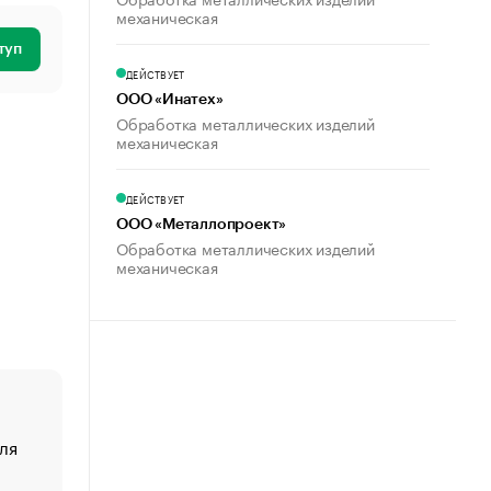
механическая
туп
ДЕЙСТВУЕТ
ООО «Инатех»
Обработка металлических изделий
механическая
ДЕЙСТВУЕТ
ООО «Металлопроект»
Обработка металлических изделий
механическая
ля
«От спорта тело стареет иначе». Как живет глава ко
создавшей GTA