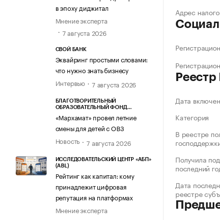
в эпоху диджитал
Адрес налого
Мнение эксперта
Социал
7 августа 2026
Регистрацио
СВОЙ БАНК
Эквайринг простыми словами:
Регистрацио
что нужно знать бизнесу
Реестр
Интервью
7 августа 2026
Дата включе
БЛАГОТВОРИТЕЛЬНЫЙ
ОБРАЗОВАТЕЛЬНЫЙ ФОНД
«МАРХАМАТ»
Категория
«Мархамат» провел летние
смены для детей с ОВЗ
В реестре по
Новость
господдержк
7 августа 2026
Получила под
ИССЛЕДОВАТЕЛЬСКИЙ ЦЕНТР «АБП»
последний го
(ABL)
Рейтинг как капитал: кому
Дата последн
принадлежит цифровая
реестре суб
репутация на платформах
Предше
Мнение эксперта