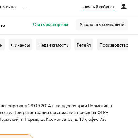
...
БК Вино
Личный кабинет
Стать экспертом
Управлять компанией
кте
азета
жи
Финансы
Недвижимость
Ретейл
Производство
трирована 26.09.2014 г. по адресу край Пермский, г.
вест».
При регистрации организации присвоен ОГРН
рмский, г. Пермь, ш. Космонавтов, д. 137, офис 72.