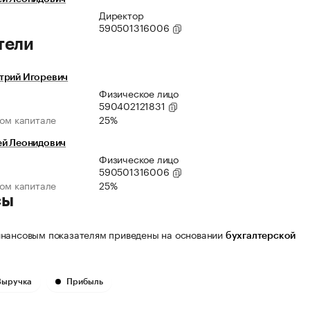
Директор
590501316006
тели
трий Игоревич
Физическое лицо
590402121831
ном капитале
25%
ей Леонидович
Физическое лицо
590501316006
ном капитале
25%
сы
нансовым показателям приведены на основании
бухгалтерской
Выручка
Прибыль