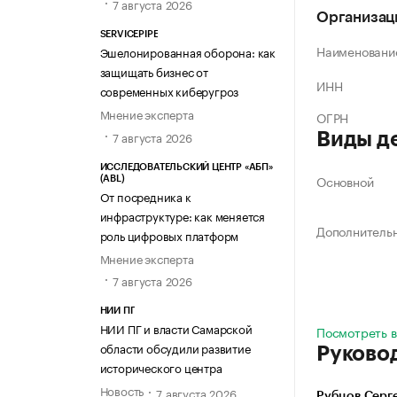
7 августа 2026
Организац
SERVICEPIPE
Наименовани
Эшелонированная оборона: как
защищать бизнес от
ИНН
современных киберугроз
Мнение эксперта
ОГРН
7 августа 2026
Виды д
ИССЛЕДОВАТЕЛЬСКИЙ ЦЕНТР «АБП»
Основной
(ABL)
От посредника к
инфраструктуре: как меняется
Дополнитель
роль цифровых платформ
Мнение эксперта
7 августа 2026
НИИ ПГ
НИИ ПГ и власти Самарской
Посмотреть в
области обсудили развитие
Руково
исторического центра
Новость
7 августа 2026
Рубцов Серг