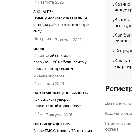
7 августа 2026
Казино
индуст
АНО «АИПР»
Почему московские зарядные
Выжива
станции работают не в полную
сотруд
силу
Как бан
Интервью
7 августа 2026
склады
Сотрудн
RICCHE
Клиентский сервис в
Как нал
премиальной мебели: почему
кварти
продают не продавцы
Мнение эксперта
7 августа 2026
Регист
ООО ПРАВОВОЙ ЦЕНТР «ЭКСПЕРТ»
Как взыскать ущерб,
Дата регистр
причиненный дропперами
Код налогово
Кейс
7 августа 2026
Наименование
ООО «МЕДИА-ДОКТОР»
органа
Зачем FMCG-бренду ТВ-реклама