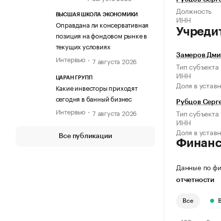
Должность
ВЫСШАЯ ШКОЛА ЭКОНОМИКИ
ИНН
Оправдана ли консервативная
Учреди
позиция на фондовом рынке в
текущих условиях
Замеров Дми
Интервью
7 августа 2026
Тип субъекта
ИНН
ЦАРАН ГРУПП
Доля в устав
Какие инвесторы приходят
сегодня в банный бизнес
Рубцов Серг
Интервью
7 августа 2026
Тип субъекта
ИНН
Доля в устав
Все публикации
Финан
Данные по фи
отчетности
Все