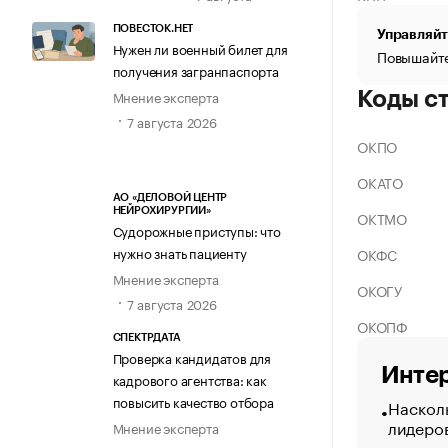
ПОВЕСТОК.НЕТ
Управляйт
Нужен ли военный билет для
Повышайте
получения загранпаспорта
Мнение эксперта
Коды с
7 августа 2026
ОКПО
ОКАТО
АО «ДЕЛОВОЙ ЦЕНТР
НЕЙРОХИРУРГИИ»
ОКТМО
Судорожные приступы: что
нужно знать пациенту
ОКФС
Мнение эксперта
ОКОГУ
7 августа 2026
ОКОПФ
СПЕКТРДАТА
Проверка кандидатов для
Интер
кадрового агентства: как
повысить качество отбора
Насколь
лидеро
Мнение эксперта