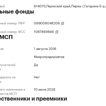
вой
614070,Пермский край,Пермь г,Гагарина б-р
ьные фонды
нный номер ПФР
069008048206
нный номер ФСС
1087869846
 МСП
ния
1 августа 2016
Микропредприятие
лучателей
Да
и
держку за
Нет
д
его изменения в
10 июля 2026
ъектов МСП
ственники и преемники