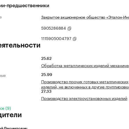
ии-предшественники
е
Закрытое акционерное общество «Эталон-Ин
5905286884
1115905004797
еятельности
25.62
Обработка металлических изделий механиче
ные
25.99
Производство прочих готовых металлических
изделий, не включенных в другие группировк
27.33
Производство электроустановочных изделий
се (9)
дители
ей Леонидович