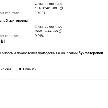
Физическое лицо
581702457980
ном капитале
99,99%
лана Харитоновна
Физическое лицо
151303744365
ном капитале
0,01%
сы
нансовым показателям приведены на основании
бухгалтерской
Выручка
Прибыль