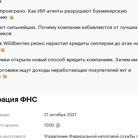
в
 проиграло. Как ИИ-агенты разрушают букмекерскую
рию
ют сильнейших. Почему компании избавляются от лучших
ников
к Wildberries резко нарастил кредиты селлерам до атак н
ики открыли новый способ вредить компаниям. Зачем им
оговики ищут доходы неработающих покупателей яхт и
р
рация ФНС
ации
21 октября 2021
го органа
1500
 налогового
Управление Федеральной налоговой службы 