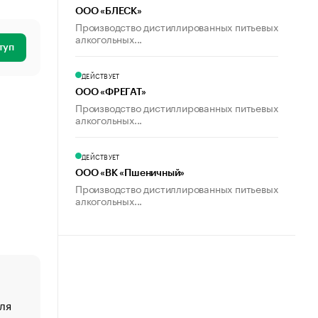
ООО «БЛЕСК»
Производство дистиллированных питьевых
алкогольных...
туп
ДЕЙСТВУЕТ
ООО «ФРЕГАТ»
Производство дистиллированных питьевых
алкогольных...
ДЕЙСТВУЕТ
ООО «ВК «Пшеничный»
Производство дистиллированных питьевых
алкогольных...
ля
«От спорта тело стареет иначе». Как живет глава ко