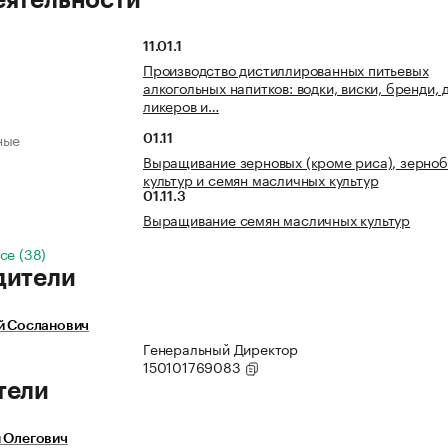
еятельности
11.01.1
Производство дистиллированных питьевых
алкогольных напитков: водки, виски, бренди, 
ликеров и…
ные
01.11
Выращивание зерновых (кроме риса), зерно
культур и семян масличных культур
01.11.3
Выращивание семян масличных культур
се (38)
дители
й Сосланович
Генеральный Директор
150101769083
тели
 Олегович