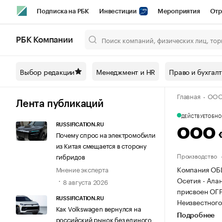
Подписка на РБК
Инвестиции
Мероприятия
Отр
Спорт
Школа управления РБК
РБК Образование
РБ
РБК Компании
Город
Стиль
Крипто
РБК Бизнес-среда
Дискусси
Выбор редакции
Менеджмент и HR
Право и бухгал
Спецпроекты СПб
Конференции СПб
Спецпроекты
Главная
ООО
Технологии и медиа
Финансы
Рынок наличной валют
Лента публикаций
ДЕЙСТВУЕТ
ОБНОВ
RUSSIFICATION.RU
ООО 
Почему спрос на электромобили
из Китая смещается в сторону
Производство
гибридов
Компания ОБ
Мнение эксперта
Осетия - Алан
8 августа 2026
присвоен ОГР
RUSSIFICATION.RU
Неизвестного 
Как Volkswagen вернулся на
Подробнее
российский рынок без единого