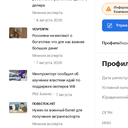
дилера
Информац
Компания
Мнение эксперта
8 августа 2026
Управ
VESPERFIN
Россияне не мечтают о
богатстве: что для нас важнее
Профиль
Виды
больших денег
Мнение эксперта
7 августа 2026
Профи
Минпромторг сообщил об
Дата регистр
изучении властями идей по
поддержке селлеров WB
Уставной кап
РБК Бизнес
7 августа
Юридический
ПОВЕСТОК.НЕТ
Нужен ли военный билет для
ОГРН
получения загранпаспорта
ИНН
Мнение эксперта