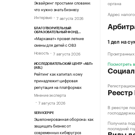
Эквайринг простыми словами:
органа
что нужно знать бизнесу
Адрес налого
Интервью
7 августа 2026
Арбитр
БЛАГОТВОРИТЕЛЬНЫЙ
ОБРАЗОВАТЕЛЬНЫЙ ФОНД
«МАРХАМАТ»
«Мархамат» провел летние
1 дел на су
смены для детей с ОВЗ
Новость
Проигранных
7 августа 2026
Посмотреть 
ИССЛЕДОВАТЕЛЬСКИЙ ЦЕНТР «АБП»
(ABL)
Социал
Рейтинг как капитал: кому
принадлежит цифровая
Регистрацио
репутация на платформах
Реестр
Мнение эксперта
7 августа 2026
В реестре по
господдержк
SERVICEPIPE
Эшелонированная оборона: как
Получила под
защищать бизнес от
последний го
современных киберугроз