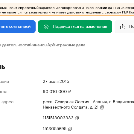
ия носит справочный характер и сгенерирована на основании данных из откр
 не является пользователем и не имеет деловых отношений с сервисом РБК Ко
Подписаться на изменения
П
лять компанией
 деятельности
Финансы
Арбитражные дела
ль
ации
27 июля 2015
итал
90 010 000 ₽
 адрес
респ. Северная Осетия - Алания, г. Владикавка
Неизвестного Солдата, д. 21
1151513003333
1513055695