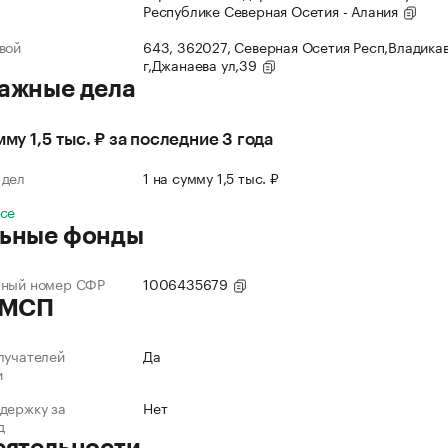
Республике Северная Осетия - Алания
вой
643, 362027, Северная Осетия Респ,Владика
г,Джанаева ул,39
ажные дела
мму 1,5 тыс. ₽ за последние 3 года
 дел
1 на сумму 1,5 тыс. ₽
все
ьные фонды
нный номер СФР
1006435679
 МСП
лучателей
Да
и
держку за
Нет
д