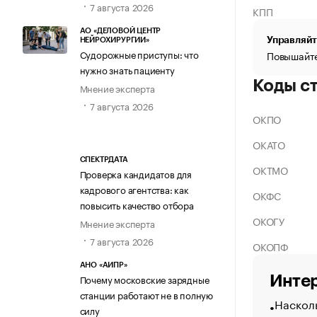
7 августа 2026
КПП
АО «ДЕЛОВОЙ ЦЕНТР
Управляйт
НЕЙРОХИРУРГИИ»
Судорожные приступы: что
Повышайте
нужно знать пациенту
Коды с
Мнение эксперта
7 августа 2026
ОКПО
ОКАТО
СПЕКТРДАТА
ОКТМО
Проверка кандидатов для
кадрового агентства: как
ОКФС
повысить качество отбора
ОКОГУ
Мнение эксперта
7 августа 2026
ОКОПФ
АНО «АИПР»
Почему московские зарядные
Интер
станции работают не в полную
Насколь
силу