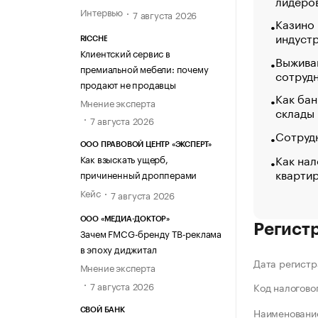
лидеро
Интервью
7 августа 2026
Казино
индуст
RICCHE
Клиентский сервис в
Выжива
премиальной мебели: почему
сотруд
продают не продавцы
Как бан
Мнение эксперта
склады
7 августа 2026
Сотрудн
ООО ПРАВОВОЙ ЦЕНТР «ЭКСПЕРТ»
Как нал
Как взыскать ущерб,
кварти
причиненный дропперами
Кейс
7 августа 2026
ООО «МЕДИА-ДОКТОР»
Регист
Зачем FMCG-бренду ТВ-реклама
в эпоху диджитал
Дата регистр
Мнение эксперта
7 августа 2026
Код налогово
Наименование
СВОЙ БАНК