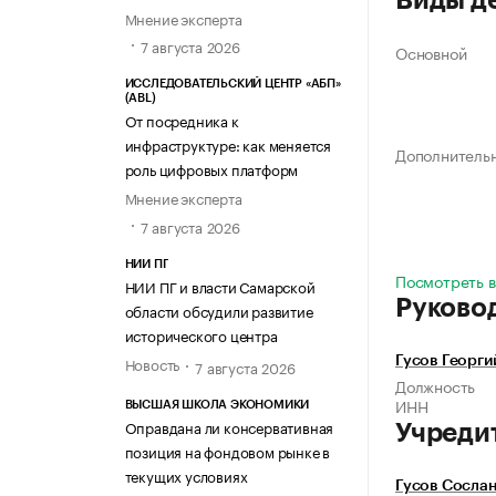
Виды д
Мнение эксперта
7 августа 2026
Основной
ИССЛЕДОВАТЕЛЬСКИЙ ЦЕНТР «АБП»
(ABL)
От посредника к
инфраструктуре: как меняется
Дополнитель
роль цифровых платформ
Мнение эксперта
7 августа 2026
НИИ ПГ
Посмотреть в
НИИ ПГ и власти Самарской
Руково
области обсудили развитие
исторического центра
Новость
Гусов Георги
7 августа 2026
Должность
ИНН
ВЫСШАЯ ШКОЛА ЭКОНОМИКИ
Оправдана ли консервативная
Учреди
позиция на фондовом рынке в
текущих условиях
Гусов Сослан