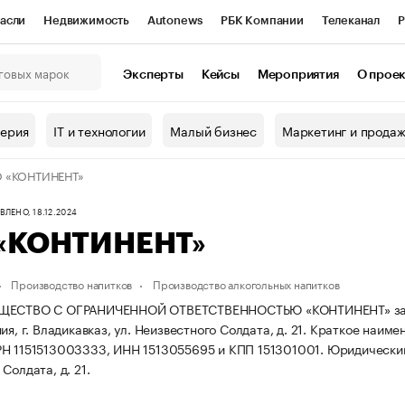
асли
Недвижимость
Autonews
РБК Компании
Телеканал
Р
К Курсы
РБК Life
Тренды
Визионеры
Национальные проекты
Эксперты
Кейсы
Мероприятия
О прое
онный клуб
Исследования
Кредитные рейтинги
Франшизы
Г
терия
IT и технологии
Малый бизнес
Маркетинг и прода
Проверка контрагентов
Политика
Экономика
Бизнес
 «КОНТИНЕНТ»
ы
ЛЕНО, 18.12.2024
«КОНТИНЕНТ»
Производство напитков
Производство алкогольных напитков
ЩЕСТВО С ОГРАНИЧЕННОЙ ОТВЕТСТВЕННОСТЬЮ «КОНТИНЕНТ» зарегис
ия, г. Владикавказ, ул. Неизвестного Солдата, д. 21.
Краткое наиме
Н 1151513003333, ИНН 1513055695 и КПП 151301001.
Юридический 
Солдата, д. 21.