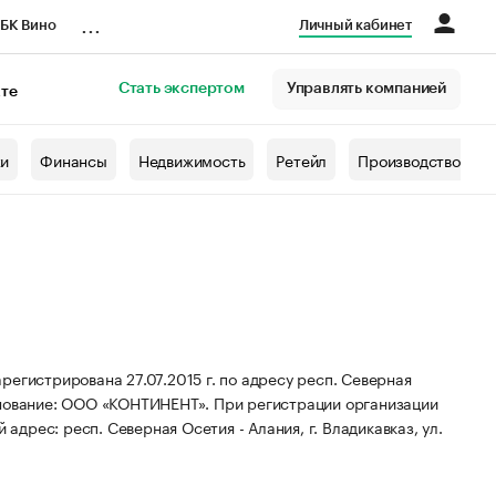
...
БК Вино
Личный кабинет
Стать экспертом
Управлять компанией
кте
азета
жи
Финансы
Недвижимость
Ретейл
Производство
трирована 27.07.2015 г. по адресу респ. Северная
нование: ООО «КОНТИНЕНТ».
При регистрации организации
адрес: респ. Северная Осетия - Алания, г. Владикавказ, ул.