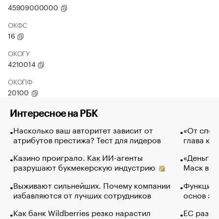
45909000000
ОКФС
16
ОКОГУ
4210014
ОКОПФ
20100
Интересное на РБК
Насколько ваш авторитет зависит от
«От спор
атрибутов престижа? Тест для лидеров
глава ко
Казино проиграло. Как ИИ-агенты
«Деньги б
разрушают букмекерскую индустрию
Маск в и
Выживают сильнейших. Почему компании
Функции 
избавляются от лучших сотрудников
основ эф
Как банк Wildberries резко нарастил
ЕС разре