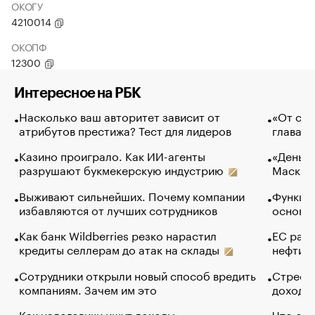
ОКОГУ
4210014
ОКОПФ
12300
Интересное на РБК
Насколько ваш авторитет зависит от
«От спо
атрибутов престижа? Тест для лидеров
глава к
Казино проиграло. Как ИИ-агенты
«Деньги
разрушают букмекерскую индустрию
Маск в 
Выживают сильнейших. Почему компании
Функции
избавляются от лучших сотрудников
основ э
Как банк Wildberries резко нарастил
ЕС раз
кредиты селлерам до атак на склады
нефти —
Сотрудники открыли новый способ вредить
Стресс 
компаниям. Зачем им это
доходов
Как налоговики ищут доходы
Что обв