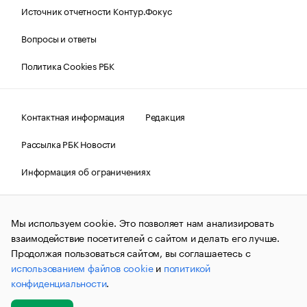
Источник отчетности Контур.Фокус
Вопросы и ответы
Политика Cookies РБК
Контактная информация
Редакция
Рассылка РБК Новости
Информация об ограничениях
Правовая информация
О соблюдении авторских прав
Мы используем cookie. Это позволяет нам анализировать
© АО «РОСБИЗНЕСКОНСАЛТИНГ»,
1995–2026.
Сообщения
и материалы информационного агентства «РБК»
взаимодействие посетителей с сайтом и делать его лучше.
(зарегистрировано Федеральной службой по надзору в сфере
Продолжая пользоваться сайтом, вы соглашаетесь с
связи, информационных технологий и массовых
использованием файлов cookie
и
политикой
коммуникаций (Роскомнадзор) 09.12.2015 за номером ИА
№ФС77-63848) сопровождаются пометкой «РБК». Отдельные
конфиденциальности
.
публикации могут содержать информацию,
не предназначенную для пользователей