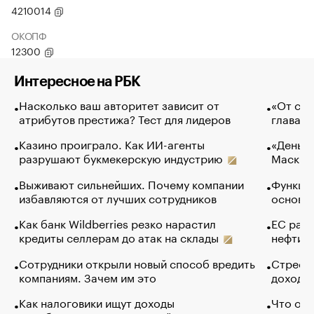
4210014
ОКОПФ
12300
Интересное на РБК
Насколько ваш авторитет зависит от
«От спо
атрибутов престижа? Тест для лидеров
глава к
Казино проиграло. Как ИИ-агенты
«Деньги
разрушают букмекерскую индустрию
Маск в 
Выживают сильнейших. Почему компании
Функции
избавляются от лучших сотрудников
основ э
Как банк Wildberries резко нарастил
ЕС раз
кредиты селлерам до атак на склады
нефти —
Сотрудники открыли новый способ вредить
Стресс 
компаниям. Зачем им это
доходов
Как налоговики ищут доходы
Что обв