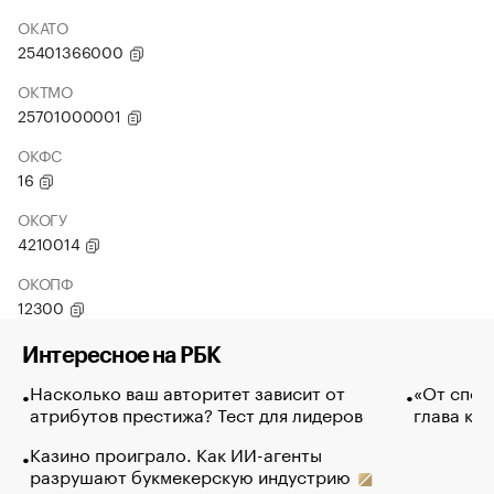
ОКАТО
25401366000
ОКТМО
25701000001
ОКФС
16
ОКОГУ
4210014
ОКОПФ
12300
Интересное на РБК
Насколько ваш авторитет зависит от
«От спор
атрибутов престижа? Тест для лидеров
глава ко
Казино проиграло. Как ИИ-агенты
разрушают букмекерскую индустрию