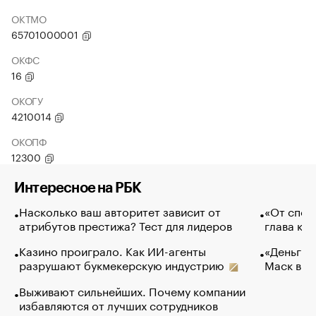
ОКТМО
65701000001
ОКФС
16
ОКОГУ
4210014
ОКОПФ
12300
Интересное на РБК
Насколько ваш авторитет зависит от
«От спор
атрибутов престижа? Тест для лидеров
глава ко
Казино проиграло. Как ИИ-агенты
«Деньги б
разрушают букмекерскую индустрию
Маск в и
Выживают сильнейших. Почему компании
избавляются от лучших сотрудников