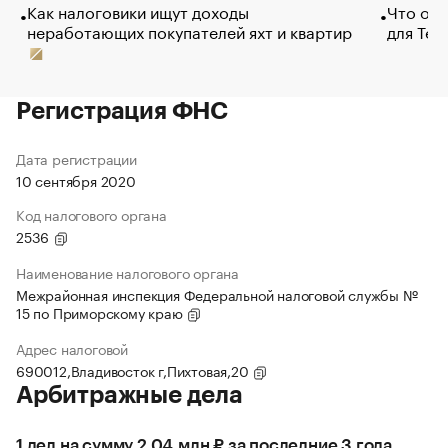
Как налоговики ищут доходы
Что обв
неработающих покупателей яхт и квартир
для Tel
Регистрация ФНС
Дата регистрации
10 сентября 2020
Код налогового органа
2536
Наименование налогового органа
Межрайонная инспекция Федеральной налоговой службы №
15 по Приморскому краю
Адрес налоговой
690012,Владивосток г,Пихтовая,20
Арбитражные дела
1 дел на сумму 2,04 млн ₽ за последние 3 года