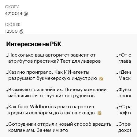
ОКОГУ
4210014
ОКОПФ
12300
Интересное на РБК
Насколько ваш авторитет зависит от
«От спо
атрибутов престижа? Тест для лидеров
глава к
Казино проиграло. Как ИИ-агенты
«Деньги
разрушают букмекерскую индустрию
Маск в 
Выживают сильнейших. Почему компании
Функции
избавляются от лучших сотрудников
основ э
Как банк Wildberries резко нарастил
ЕС раз
кредиты селлерам до атак на склады
нефти —
Сотрудники открыли новый способ вредить
Стресс 
компаниям. Зачем им это
доходов