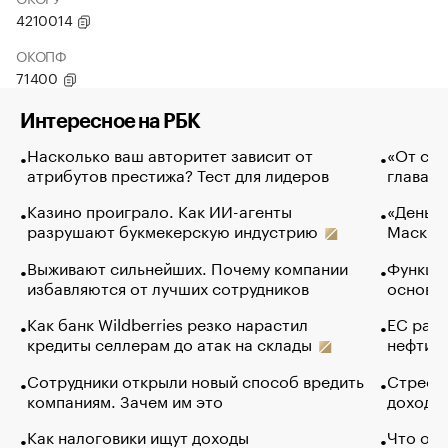
4210014
ОКОПФ
71400
Интересное на РБК
Насколько ваш авторитет зависит от
«От спо
атрибутов престижа? Тест для лидеров
глава к
Казино проиграло. Как ИИ-агенты
«Деньги
разрушают букмекерскую индустрию
Маск в 
Выживают сильнейших. Почему компании
Функции
избавляются от лучших сотрудников
основ э
Как банк Wildberries резко нарастил
ЕС раз
кредиты селлерам до атак на склады
нефти —
Сотрудники открыли новый способ вредить
Стресс 
компаниям. Зачем им это
доходов
Как налоговики ищут доходы
Что обв