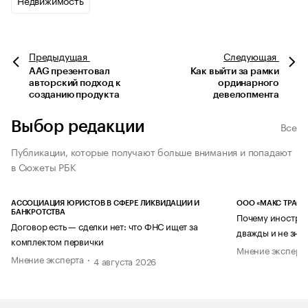
Недвижимость
Предыдущая
Следующая
AAG презентовал
Как выйти за рамки
авторский подход к
ординарного
созданию продукта
девелопмента
Выбор редакции
Все
Публикации, которые получают больше внимания и попадают
в Сюжеты РБК
АССОЦИАЦИЯ ЮРИСТОВ В СФЕРЕ ЛИКВИДАЦИИ И
ООО «МАКС ТРАСТ
БАНКРОТСТВА
Почему иностран
Договор есть — сделки нет: что ФНС ищет за
дважды и не знае
комплектом первички
Мнение эксперт
Мнение эксперта
4 августа 2026