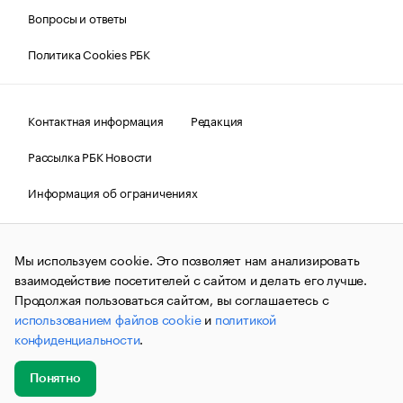
Вопросы и ответы
Политика Cookies РБК
Контактная информация
Редакция
Рассылка РБК Новости
Информация об ограничениях
Правовая информация
О соблюдении авторских прав
Мы используем cookie. Это позволяет нам анализировать
© АО «РОСБИЗНЕСКОНСАЛТИНГ»,
1995–2026.
Сообщения
и материалы информационного агентства «РБК»
взаимодействие посетителей с сайтом и делать его лучше.
(зарегистрировано Федеральной службой по надзору в сфере
Продолжая пользоваться сайтом, вы соглашаетесь с
связи, информационных технологий и массовых
использованием файлов cookie
и
политикой
коммуникаций (Роскомнадзор) 09.12.2015 за номером ИА
№ФС77-63848) сопровождаются пометкой «РБК». Отдельные
конфиденциальности
.
публикации могут содержать информацию,
не предназначенную для пользователей
до 18 лет.
companycardsfeedback@rbc.ru
Понятно