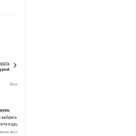
вость
турой
Все
ODERN
АГЕНТСТВО АВИА ЦЕНТР
к выбрать журнальный столик:
Почему шенген перестал быть
сота и другие ключевые параметры
формальностью
ение эксперта
Мнение эксперта
29 июля 2026
31 июля 2026