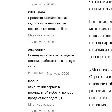
чтобы мини
7 августа 2026
строительс
СПЕКТРДАТА
Проверка кандидатов для
Решение ta
кадрового агентства: как
материалов
повысить качество отбора
показатели
Мнение эксперта
7 августа 2026
проектиров
приемки см
АНО «АИПР»
Почему московские зарядные
точность и
станции работают не в полную
силу
«Мы начали
Интервью
7 августа 2026
Стратегиче
позволит о
RICCHE
Клиентский сервис в
российских
премиальной мебели: почему
оснастить 
продают не продавцы
средой», 
Мнение эксперта
7 августа 2026