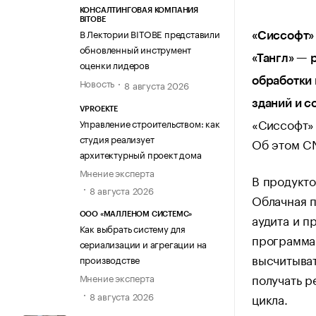
КОНСАЛТИНГОВАЯ КОМПАНИЯ
BITOBE
В Лектории BITOBE представили
«Сиссофт»
обновленный инструмент
«Тангл» — 
оценки лидеров
обработки
Новость
8 августа 2026
зданий и 
VPROEKTE
«Сиссофт» 
Управление строительством: как
студия реализует
Об этом C
архитектурный проект дома
Мнение эксперта
В продукто
8 августа 2026
Облачная п
аудита и п
ООО «МАЛЛЕНОМ СИСТЕМС»
Как выбрать систему для
программа 
сериализации и агрегации на
высчитыват
производстве
получать р
Мнение эксперта
8 августа 2026
цикла.