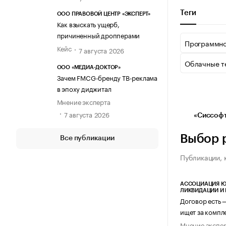
Теги
ООО ПРАВОВОЙ ЦЕНТР «ЭКСПЕРТ»
Как взыскать ущерб,
причиненный дропперами
Программно
Кейс
7 августа 2026
Облачные т
ООО «МЕДИА-ДОКТОР»
Зачем FMCG-бренду ТВ-реклама
в эпоху диджитал
Мнение эксперта
7 августа 2026
«Сиссофт
Выбор 
Все публикации
Публикации, 
АССОЦИАЦИЯ Ю
ЛИКВИДАЦИИ И
Договор есть 
ищет за компл
Мнение экспе