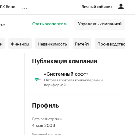
...
БК Вино
Личный кабинет
Стать экспертом
Управлять компанией
кте
азета
жи
Финансы
Недвижимость
Ретейл
Производство
Публикация компании
«Системный софт»
Оптовая торговля компьютерами и
периферией
Профиль
Дата регистрации
4 мая 2008
Уставной капитал