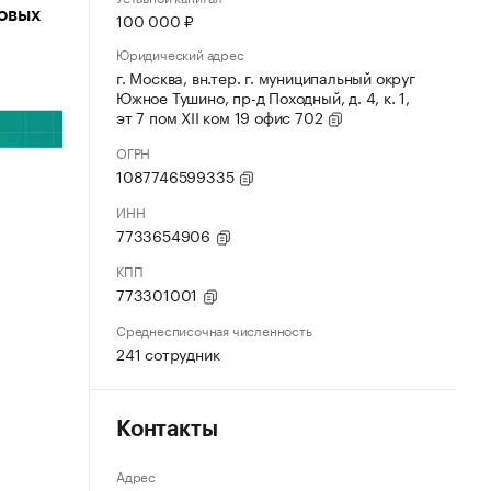
овых
100 000 ₽
Юридический адрес
г. Москва, вн.тер. г. муниципальный округ
Южное Тушино, пр-д Походный, д. 4, к. 1,
эт 7 пом XII ком 19 офис 702
ОГРН
1087746599335
ИНН
7733654906
КПП
773301001
Среднесписочная численность
241 сотрудник
Контакты
Адрес