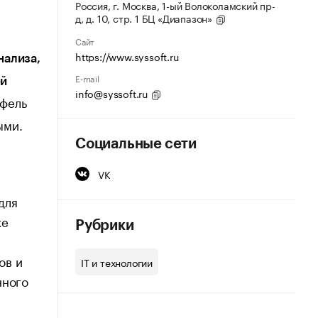
Россия, г. Москва, 1-ый Волоколамский пр-
д, д. 10, стр. 1 БЦ «Диапазон»
Сайт
https://www.syssoft.ru
нализа,
E-mail
ей
info@syssoft.ru
тфель
ыми.
Социальные сети
VK
для
же
Рубрики
ов и
IT и технологии
нного