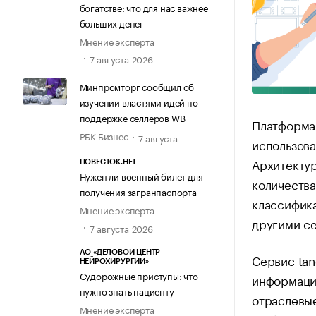
богатстве: что для нас важнее
больших денег
Мнение эксперта
7 августа 2026
Минпромторг сообщил об
изучении властями идей по
поддержке селлеров WB
Платформа 
РБК Бизнес
7 августа
использова
Архитекту
ПОВЕСТОК.НЕТ
Нужен ли военный билет для
количества
получения загранпаспорта
классифика
Мнение эксперта
другими с
7 августа 2026
АО «ДЕЛОВОЙ ЦЕНТР
Сервис tan
НЕЙРОХИРУРГИИ»
Судорожные приступы: что
информаци
нужно знать пациенту
отраслевые
Мнение эксперта