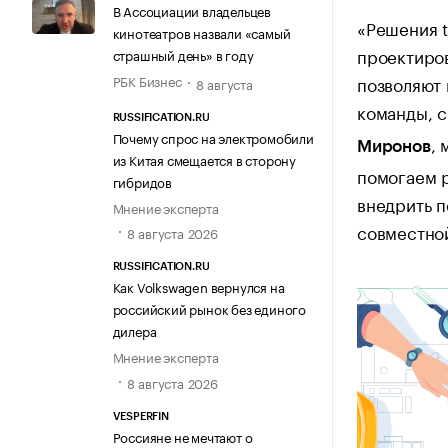
В Ассоциации владельцев
«Решения t
кинотеатров назвали «самый
проектиро
страшный день» в году
позволяют
РБК Бизнес
8 августа
команды, с
RUSSIFICATION.RU
Почему спрос на электромобили
,
Миронов
из Китая смещается в сторону
помогаем 
гибридов
внедрить 
Мнение эксперта
совместно
8 августа 2026
RUSSIFICATION.RU
Как Volkswagen вернулся на
российский рынок без единого
дилера
Мнение эксперта
8 августа 2026
VESPERFIN
Россияне не мечтают о