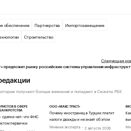
е обеспечение
Партнерства
Импортозамещение
ехнологии
Строительство
Следующая
но
» предложит рынку российские системы управления инфраструк
редакции
которые получают больше внимания и попадают в Сюжеты РБК
РИСТОВ В СФЕРЕ
ООО «МАКС ТРАСТ»
IM
 БАНКРОТСТВА
Почему иностранец в Турции платит
Ка
— сделки нет: что ФНС
налоги дважды и не знает об этом
вы
ектом первички
Мнение эксперта
Мн
2 августа 2026
рта