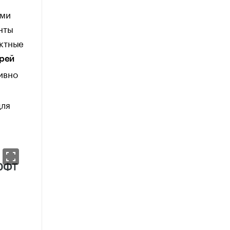
ами
нты
ектные
рей
ивно
для