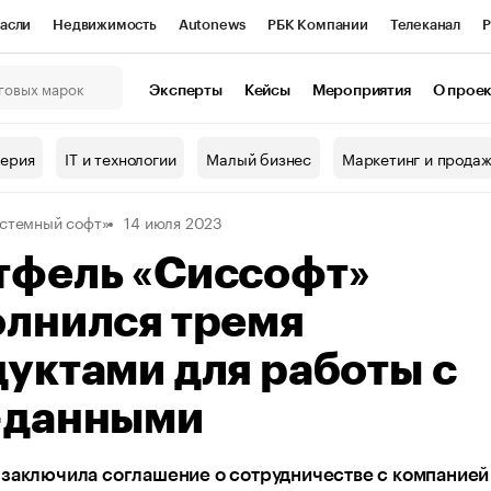
асли
Недвижимость
Autonews
РБК Компании
Телеканал
Р
К Курсы
РБК Life
Тренды
Визионеры
Национальные проекты
Эксперты
Кейсы
Мероприятия
О прое
онный клуб
Исследования
Кредитные рейтинги
Франшизы
Г
терия
IT и технологии
Малый бизнес
Маркетинг и прода
Проверка контрагентов
Политика
Экономика
Бизнес
стемный софт»
14 июля 2023
ы
тфель «Сиссофт»
олнился тремя
уктами для работы с
-данными
 заключила соглашение о сотрудничестве с компанией