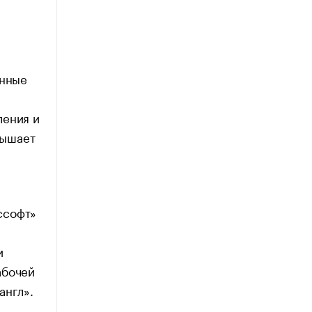
енные
ления и
вышает
софт»‎
и
абочей
англ».