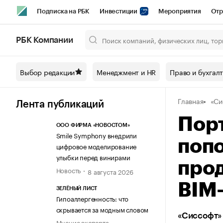
Подписка на РБК
Инвестиции
Мероприятия
Отр
Спорт
Школа управления РБК
РБК Образование
РБ
РБК Компании
Город
Стиль
Крипто
РБК Бизнес-среда
Дискусси
Выбор редакции
Менеджмент и HR
Право и бухгал
Спецпроекты СПб
Конференции СПб
Спецпроекты
Главная
«Си
Технологии и медиа
Финансы
Рынок наличной валют
Лента публикаций
Пор
ООО ФИРМА «НОВОСТОМ»
Smile Symphony внедрили
поп
цифровое моделирование
улыбки перед винирами
прод
Новость
8 августа 2026
BIM
ЗЕЛЁНЫЙ ЛИСТ
Гипоаллергенность: что
скрывается за модным словом
«Сиссофт»
Мнение эксперта