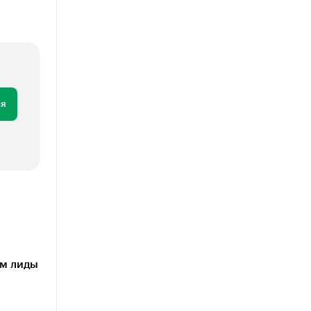
я
им лиды