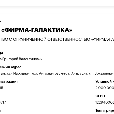
Т
 «ФИРМА-ГАЛАКТИКА»
ТВО С ОГРАНИЧЕННОЙ ОТВЕТСТВЕННОСТЬЮ «ФИРМА-ГА
р:
в Григорий Валентинович
ский адрес:
ганская Народная, м.о. Антрацитовский, г. Антрацит, ул. Вокзальная
гистрации:
Уставной 
15
2 000 000
ОГРН:
717
12294000
:
Темп прир