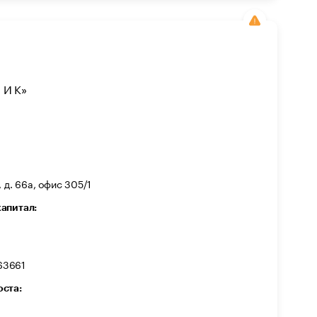
И К»
, д. 66а, офис 305/1
капитал:
63661
оста: