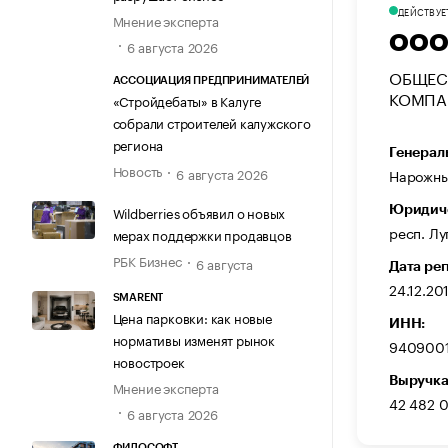
ДЕЙСТВУЕ
Мнение эксперта
ООО
6 августа 2026
ОБЩЕС
АССОЦИАЦИЯ ПРЕДПРИНИМАТЕЛЕЙ
КОМПА
«Стройдебаты» в Калуге
собрали строителей калужского
региона
Генерал
Новость
6 августа 2026
Нарожны
Wildberries объявил о новых
Юридиче
респ. Лу
мерах поддержки продавцов
РБК Бизнес
6 августа
Дата ре
24.12.20
SMARENT
Цена парковки: как новые
ИНН:
нормативы изменят рынок
9409001
новостроек
Выручка
Мнение эксперта
42 482 
6 августа 2026
ФИЛОСОФТ