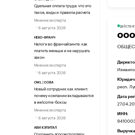
Сдельная оплата труда: что это
такое, виды и правила расчета
Мнение эксперта
ДЕЙСТВУЕ
6 августа 2026
ООО
НЕКО-ФРАНЧ
Налоги во франчайзинге: как
ОБЩЕС
платить меньше и не нарушать
закон
Директо
Мнение эксперта
Измаило
6 августа 2026
Юридиче
OWL | СОВА
респ. Лу
Новый сотрудник как клиент:
почему компании вкладываются
Дата ре
в welcome-боксы
27.04.20
Мнение эксперта
ИНН:
6 августа 2026
9410003
АВИ КЭПИТАЛ
Выручка
Сохранить агроэкспортеру