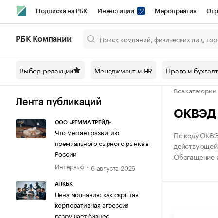
Подписка на РБК
Инвестиции
Мероприятия
Отр
Спорт
Школа управления РБК
РБК Образование
РБ
РБК Компании
Город
Стиль
Крипто
РБК Бизнес-среда
Дискусси
Выбор редакции
Менеджмент и HR
Право и бухгал
Спецпроекты СПб
Конференции СПб
Спецпроекты
Все категории
Технологии и медиа
Финансы
Рынок наличной валют
Лента публикаций
ОКВЭД 
ООО «РЕММА ТРЕЙД»
Что мешает развитию
По коду ОКВЭ
премиального сырного рынка в
действующей 
России
Обогащение а
Интервью
6 августа 2026
АПКБК
Цена молчания: как скрытая
корпоративная агрессия
разрушает бизнес