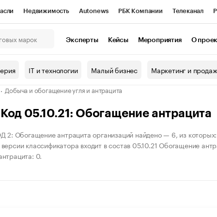
асли
Недвижимость
Autonews
РБК Компании
Телеканал
Р
К Курсы
РБК Life
Тренды
Визионеры
Национальные проекты
Эксперты
Кейсы
Мероприятия
О прое
онный клуб
Исследования
Кредитные рейтинги
Франшизы
Г
терия
IT и технологии
Малый бизнес
Маркетинг и прода
Проверка контрагентов
Политика
Экономика
Бизнес
Добыча и обогащение угля и антрацита
ы
Код 05.10.21: Обогащение антрацита
Д 2: Обогащение антрацита организаций найдено — 6, из которых: 
версии классификатора входит в состав 05.10.21 Обогащение антра
нтрацита: 0.