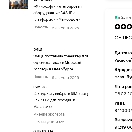
«Философт» интегрировал
оборудование BAS-IP с
ДЕЙСТВУЕ
платформой «Мажордом»
Новость
ООО
6 августа 2026
ОБЩЕС
ЭМЦТ
Директо
ЭМЦТ поставила тренажер для
Удовски
судомехаников в Морской
колледж в Петербурге
Юридиче
Новость
респ. Лу
6 августа 2026
Дата ре
ESIM365
06.02.2
Как туристу выбрать SIM-карту
или eSIM для поездки в
ИНН:
Малайзию
941000
Мнение эксперта
Выручка
6 августа 2026
9 249 0
СПЕКТРДАТА