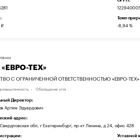
281
12294000
:
Темп прир
 ₽
-8,94 %
РОВАНА
 «ЕВРО-ТЕХ»
ТВО С ОГРАНИЧЕННОЙ ОТВЕТСТВЕННОСТЬЮ «ЕВРО-ТЕХ»
промышленность
Обогащение угля
ьный Директор:
ов Артем Эдуардович
ский адрес:
Свердловская обл, г Екатеринбург, пр-кт Ленина, д 24, офис 428
гистрации:
Уставной 