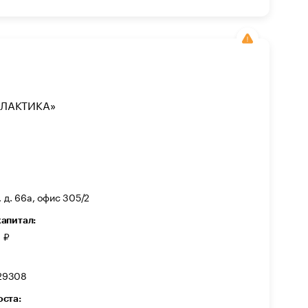
ЛАКТИКА»
, д. 66а, офис 305/2
капитал:
 ₽
29308
оста: