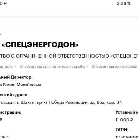
0 ₽
-3,36 %
Т
 «СПЕЦЭНЕРГОДОН»
ТВО С ОГРАНИЧЕННОЙ ОТВЕТСТВЕННОСТЬЮ «СПЕЦЭНЕ
орговля
Оптовая торговля топливом и сырьём
Оптовая торговля лесома
ьный Директор:
в Роман Михайлович
ский адрес:
товская, г. Шахты, пр-кт Победа Революции, зд. 85а, ком. 34
гистрации:
Уставной 
15
11 000 ₽
ОГРН:
6367
115619606