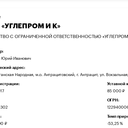
Т
 «УГЛЕПРОМ И К»
ТВО С ОГРАНИЧЕННОЙ ОТВЕТСТВЕННОСТЬЮ «УГЛЕПРОМ 
р:
й Юрий Иванович
ский адрес:
ганская Народная, м.о. Антрацитовский, г. Антрацит, ул. Вокзальная
гистрации:
Уставной 
017
85 000 ₽
ОГРН:
7302
12294000
:
Темп прир
00 ₽
-53,25 %