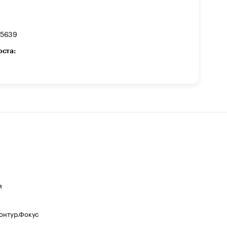
95639
оста:
я
Контур.Фокус