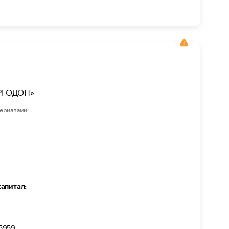
РГОДОН»
териалами
капитал:
5959