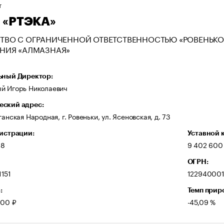
Т
 «РТЭКА»
ТВО С ОГРАНИЧЕННОЙ ОТВЕТСТВЕННОСТЬЮ «РОВЕНЬКО
НИЯ «АЛМАЗНАЯ»
ьный Директор:
й Игорь Николаевич
ский адрес:
ганская Народная, г. Ровеньки, ул. Ясеновская, д. 73
гистрации:
Уставной 
18
9 402 600
ОГРН:
151
12294000
:
Темп прир
000 ₽
-45,09 %