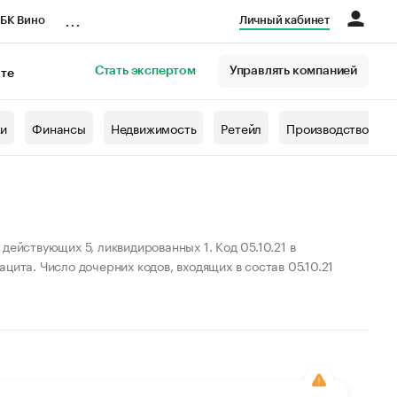
...
БК Вино
Личный кабинет
Стать экспертом
Управлять компанией
кте
азета
жи
Финансы
Недвижимость
Ретейл
Производство
действующих 5, ликвидированных 1. Код 05.10.21 в
цита. Число дочерних кодов, входящих в состав 05.10.21