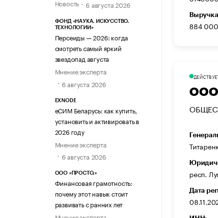
Новость
6 августа 2026
Выручка
ФОНД «НАУКА. ИСКУССТВО.
884 000
ТЕХНОЛОГИИ»
Персеиды — 2026: когда
смотреть самый яркий
звездопад августа
Мнение эксперта
ДЕЙСТВУЕ
6 августа 2026
ООО
EXNODE
ОБЩЕС
еСИМ Беларусь: как купить,
установить и активировать в
2026 году
Генерал
Мнение эксперта
Титарен
6 августа 2026
Юридиче
респ. Лу
ООО «ПРОСТО.»
Финансовая грамотность:
Дата ре
почему этот навык стоит
08.11.20
развивать с ранних лет
Мнение эксперта
ИНН: