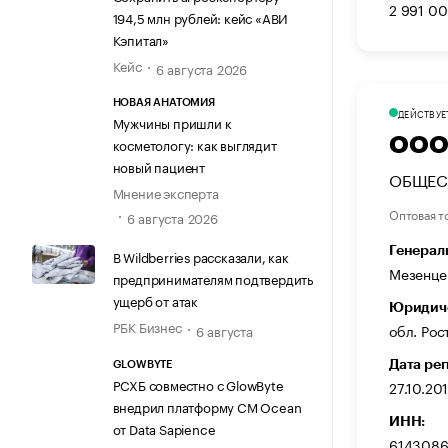
2 991 00
194,5 млн рублей: кейс «АВИ
Кэпитал»
Кейс
6 августа 2026
НОВАЯ АНАТОМИЯ
ДЕЙСТВУЕ
Мужчины пришли к
ООО
косметологу: как выглядит
новый пациент
ОБЩЕС
Мнение эксперта
Оптовая т
6 августа 2026
Генерал
В Wildberries рассказали, как
Мезенце
предпринимателям подтвердить
ущерб от атак
Юридиче
РБК Бизнес
обл. Рос
6 августа
Дата ре
GLOWBYTE
РСХБ совместно с GlowByte
27.10.20
внедрил платформу CM Ocean
ИНН:
от Data Sapience
614308