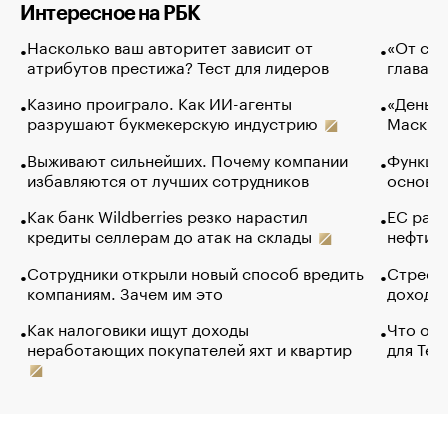
Интересное на РБК
Насколько ваш авторитет зависит от
«От спо
атрибутов престижа? Тест для лидеров
глава к
Казино проиграло. Как ИИ-агенты
«Деньги
разрушают букмекерскую индустрию
Маск в 
Выживают сильнейших. Почему компании
Функции
избавляются от лучших сотрудников
основ э
Как банк Wildberries резко нарастил
ЕС раз
кредиты селлерам до атак на склады
нефти —
Сотрудники открыли новый способ вредить
Стресс 
компаниям. Зачем им это
доходов
Как налоговики ищут доходы
Что обв
неработающих покупателей яхт и квартир
для Tel