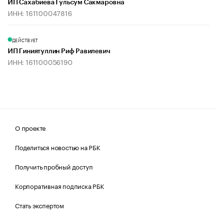
ИП Сахабиева Гульсум Сакмаровна
ИНН: 161100047816
ДЕЙСТВУЕТ
ИП Гиниятуллин Риф Равилевич
ИНН: 161100056190
О проекте
Поделиться новостью на РБК
Получить пробный доступ
Корпоративная подписка РБК
Стать экспертом