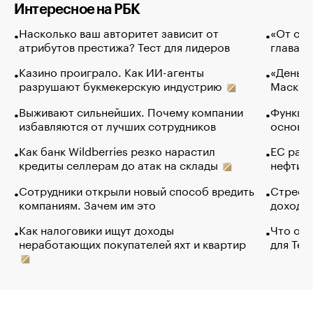
Интересное на РБК
Насколько ваш авторитет зависит от
«От спо
атрибутов престижа? Тест для лидеров
глава к
Казино проиграло. Как ИИ-агенты
«Деньги
разрушают букмекерскую индустрию
Маск в 
Выживают сильнейших. Почему компании
Функции
избавляются от лучших сотрудников
основ э
Как банк Wildberries резко нарастил
ЕС раз
кредиты селлерам до атак на склады
нефти —
Сотрудники открыли новый способ вредить
Стресс 
компаниям. Зачем им это
доходов
Как налоговики ищут доходы
Что обв
неработающих покупателей яхт и квартир
для Tel