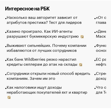
Интересное на РБК
Насколько ваш авторитет зависит от
«От спо
атрибутов престижа? Тест для лидеров
глава к
Казино проиграло. Как ИИ-агенты
«Деньги
разрушают букмекерскую индустрию
Маск в 
Выживают сильнейших. Почему компании
Функции
избавляются от лучших сотрудников
основ э
Как банк Wildberries резко нарастил
ЕС раз
кредиты селлерам до атак на склады
нефти —
Сотрудники открыли новый способ вредить
Стресс 
компаниям. Зачем им это
доходов
Как налоговики ищут доходы
Что обв
неработающих покупателей яхт и квартир
для Tel