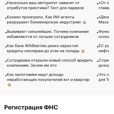
Насколько ваш авторитет зависит от
«От спо
атрибутов престижа? Тест для лидеров
глава к
Казино проиграло. Как ИИ-агенты
«Деньги
разрушают букмекерскую индустрию
Маск в 
Выживают сильнейших. Почему компании
Функции
избавляются от лучших сотрудников
основ э
Как банк Wildberries резко нарастил
ЕС раз
кредиты селлерам до атак на склады
нефти —
Сотрудники открыли новый способ вредить
Стресс 
компаниям. Зачем им это
доходов
Как налоговики ищут доходы
Что обв
неработающих покупателей яхт и квартир
для Tel
Регистрация ФНС