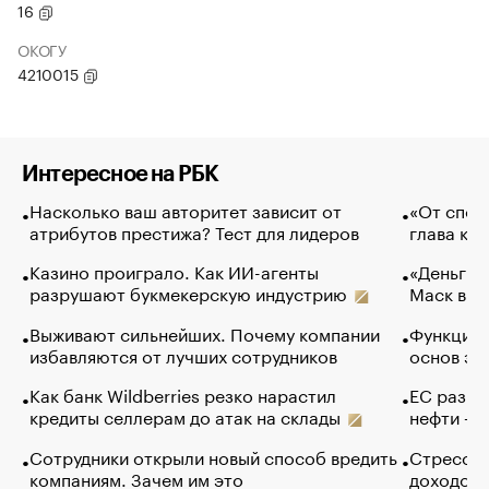
16
ОКОГУ
4210015
Интересное на РБК
Насколько ваш авторитет зависит от
«От спор
атрибутов престижа? Тест для лидеров
глава ко
Казино проиграло. Как ИИ-агенты
«Деньги б
разрушают букмекерскую индустрию
Маск в и
Выживают сильнейших. Почему компании
Функции 
избавляются от лучших сотрудников
основ эф
Как банк Wildberries резко нарастил
ЕС разре
кредиты селлерам до атак на склады
нефти — 
Сотрудники открыли новый способ вредить
Стресс о
компаниям. Зачем им это
доходов 