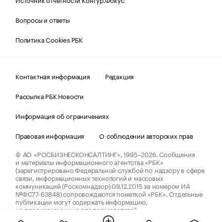
Вопросы и ответы
Политика Cookies РБК
Контактная информация
Редакция
Рассылка РБК Новости
Информация об ограничениях
Правовая информация
О соблюдении авторских прав
© АО «РОСБИЗНЕСКОНСАЛТИНГ»,
1995–2026.
Сообщения
и материалы информационного агентства «РБК»
(зарегистрировано Федеральной службой по надзору в сфере
связи, информационных технологий и массовых
коммуникаций (Роскомнадзор) 09.12.2015 за номером ИА
№ФС77-63848) сопровождаются пометкой «РБК». Отдельные
публикации могут содержать информацию,
не предназначенную для пользователей
до 18 лет.
companycardsfeedback@rbc.ru