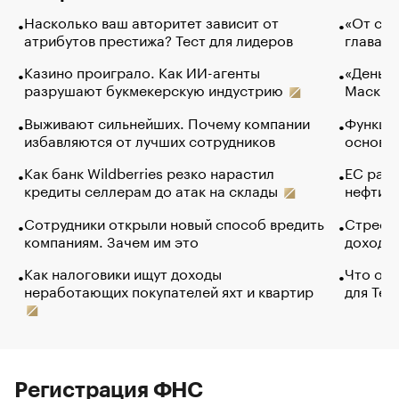
Насколько ваш авторитет зависит от
«От спо
атрибутов престижа? Тест для лидеров
глава к
Казино проиграло. Как ИИ-агенты
«Деньги
разрушают букмекерскую индустрию
Маск в 
Выживают сильнейших. Почему компании
Функции
избавляются от лучших сотрудников
основ э
Как банк Wildberries резко нарастил
ЕС раз
кредиты селлерам до атак на склады
нефти —
Сотрудники открыли новый способ вредить
Стресс 
компаниям. Зачем им это
доходов
Как налоговики ищут доходы
Что обв
неработающих покупателей яхт и квартир
для Tel
Регистрация ФНС