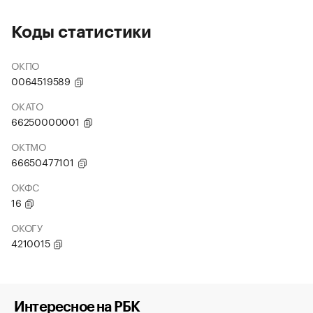
Коды статистики
ОКПО
0064519589
ОКАТО
66250000001
ОКТМО
66650477101
ОКФС
16
ОКОГУ
4210015
Интересное на РБК