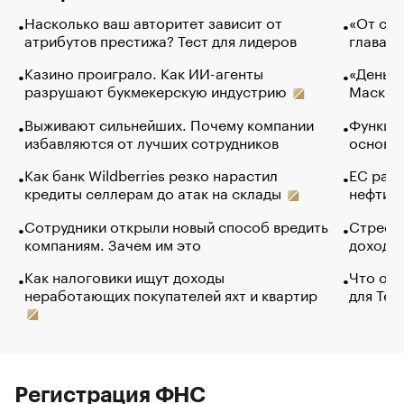
Насколько ваш авторитет зависит от
«От спо
атрибутов престижа? Тест для лидеров
глава к
Казино проиграло. Как ИИ-агенты
«Деньги
разрушают букмекерскую индустрию
Маск в 
Выживают сильнейших. Почему компании
Функции
избавляются от лучших сотрудников
основ э
Как банк Wildberries резко нарастил
ЕС раз
кредиты селлерам до атак на склады
нефти —
Сотрудники открыли новый способ вредить
Стресс 
компаниям. Зачем им это
доходов
Как налоговики ищут доходы
Что обв
неработающих покупателей яхт и квартир
для Tel
Регистрация ФНС