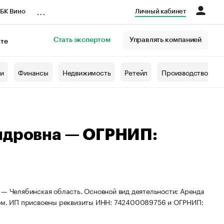
...
БК Вино
Личный кабинет
Стать экспертом
Управлять компанией
кте
азета
жи
Финансы
Недвижимость
Ретейл
Производство
ндровна — ОГРНИП:
 — Челябинская область. Основной вид деятельности: Аренда
м. ИП присвоены реквизиты ИНН: 742400089756 и ОГРНИП: