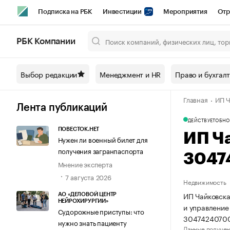
Подписка на РБК
Инвестиции
Мероприятия
Отр
Спорт
Школа управления РБК
РБК Образование
РБ
РБК Компании
Город
Стиль
Крипто
РБК Бизнес-среда
Дискусси
Выбор редакции
Менеджмент и HR
Право и бухгал
Спецпроекты СПб
Конференции СПб
Спецпроекты
Главная
ИП Ч
Технологии и медиа
Финансы
Рынок наличной валют
Лента публикаций
ДЕЙСТВУЕТ
ОБНО
ПОВЕСТОК.НЕТ
ИП Ч
Нужен ли военный билет для
получения загранпаспорта
3047
Мнение эксперта
7 августа 2026
Недвижимость
ИП Чайковска
АО «ДЕЛОВОЙ ЦЕНТР
НЕЙРОХИРУРГИИ»
и управлени
Судорожные приступы: что
3047424070
нужно знать пациенту
Данные получен