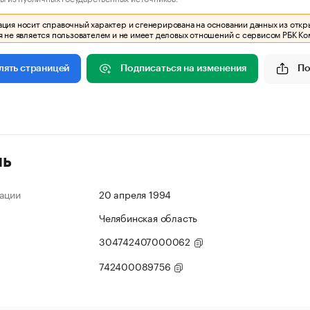
ия носит справочный характер и сгенерирована на основании данных из откр
 не является пользователем и не имеет деловых отношений с сервисом РБК Ко
Подписаться на изменения
По
лять страницей
ль
ации
20 апреля 1994
Челябинская область
304742407000062
742400089756