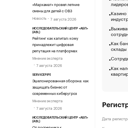
лидеро
«МАРХАМАТ»
«Мархамат» провел летние
смены для детей с ОВЗ
Казино
Новость
индуст
7 августа 2026
Выжива
ИССЛЕДОВАТЕЛЬСКИЙ ЦЕНТР «АБП»
сотруд
(ABL)
Рейтинг как капитал: кому
Как бан
принадлежит цифровая
склады
репутация на платформах
Сотрудн
Мнение эксперта
7 августа 2026
Как нал
кварти
SERVICEPIPE
Эшелонированная оборона: как
защищать бизнес от
современных киберугроз
Мнение эксперта
Регист
7 августа 2026
Дата регистр
ИССЛЕДОВАТЕЛЬСКИЙ ЦЕНТР «АБП»
(ABL)
От посредника к