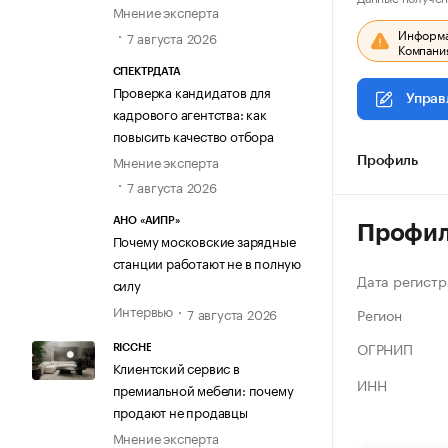
Мнение эксперта
Информац
7 августа 2026
Компания
СПЕКТРДАТА
Проверка кандидатов для
Управ
кадрового агентства: как
повысить качество отбора
Мнение эксперта
Профиль
7 августа 2026
АНО «АИПР»
Профи
Почему московские зарядные
станции работают не в полную
Дата регистр
силу
Интервью
Регион
7 августа 2026
ОГРНИП
RICCHE
Клиентский сервис в
ИНН
премиальной мебели: почему
продают не продавцы
Мнение эксперта