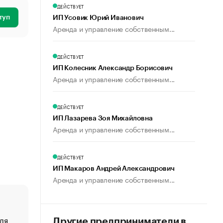
ДЕЙСТВУЕТ
туп
ИП Усовик Юрий Иванович
Аренда и управление собственным...
ДЕЙСТВУЕТ
ИП Колесник Александр Борисович
Аренда и управление собственным...
ДЕЙСТВУЕТ
ИП Лазарева Зоя Михайловна
Аренда и управление собственным...
ДЕЙСТВУЕТ
ИП Макаров Андрей Александрович
Аренда и управление собственным...
ля
«От спорта тело стареет иначе». Как живет глава ко
Другие предприниматели в