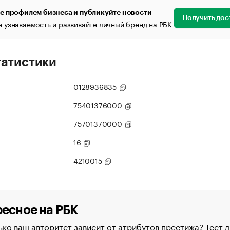
е профилем бизнеса и публикуйте новости
Получить дос
 узнаваемость и развивайте личный бренд на РБК
татистики
0128936835
75401376000
75701370000
16
4210015
есное на РБК
ко ваш авторитет зависит от атрибутов престижа? Тест д