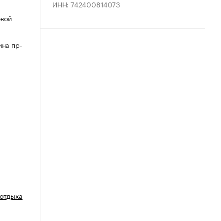
ИНН: 742400814073
овой
ина пр-
 отдыха