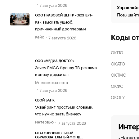
7 августа 2026
Управляйт
Повышайте
ООО ПРАВОВОЙ ЦЕНТР «ЭКСПЕРТ»
Как взыскать ущерб,
причиненный дропперами
Кейс
Коды с
7 августа 2026
ОКПО
ООО «МЕДИА-ДОКТОР»
ОКАТО
Зачем FMCG-бренду ТВ-реклама
в эпоху диджитал
ОКТМО
Мнение эксперта
ОКФС
7 августа 2026
ОКОГУ
СВОЙ БАНК
Эквайринг простыми словами:
что нужно знать бизнесу
Интервью
7 августа 2026
Интер
БЛАГОТВОРИТЕЛЬНЫЙ
Насколь
ОБРАЗОВАТЕЛЬНЫЙ ФОНД