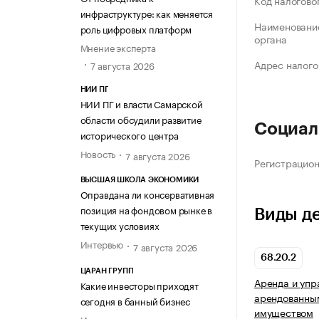
Код налогово
инфраструктуре: как меняется
Наименование
роль цифровых платформ
органа
Мнение эксперта
Адрес налого
7 августа 2026
НИИ ПГ
НИИ ПГ и власти Самарской
области обсудили развитие
Социал
исторического центра
Новость
7 августа 2026
Регистрацио
ВЫСШАЯ ШКОЛА ЭКОНОМИКИ
Оправдана ли консервативная
позиция на фондовом рынке в
Виды д
текущих условиях
Интервью
7 августа 2026
68.20.2
ЦАРАН ГРУПП
Аренда и упр
Какие инвесторы приходят
арендованны
сегодня в банный бизнес
имуществом
Интервью