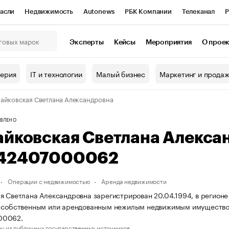
асли
Недвижимость
Autonews
РБК Компании
Телеканал
Р
К Курсы
РБК Life
Тренды
Визионеры
Национальные проекты
Эксперты
Кейсы
Мероприятия
О прое
онный клуб
Исследования
Кредитные рейтинги
Франшизы
Г
терия
IT и технологии
Малый бизнес
Маркетинг и прода
Проверка контрагентов
Политика
Экономика
Бизнес
айковская Светлана Александровна
ы
ВЛЕНО
айковская Светлана Алекса
42407000062
Операции с недвижимостью
Аренда недвижимости
я Светлана Александровна зарегистрирован 20.04.1994, в регионе
е собственным или арендованным нежилым недвижимым имущество
00062.
ы из публичных государственных источников.