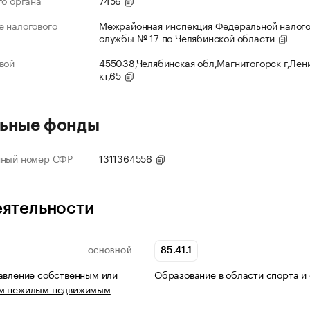
го органа
7456
 налогового
Межрайонная инспекция Федеральной налог
службы № 17 по Челябинской области
вой
455038,Челябинская обл,Магнитогорск г,Лен
кт,65
ьные фонды
нный номер СФР
1311364556
еятельности
85.41.1
ОСНОВНОЙ
авление собственным или
Образование в области спорта и
м нежилым недвижимым