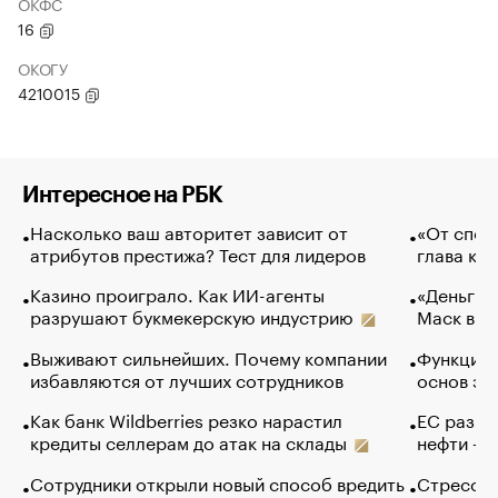
ОКФС
16
ОКОГУ
4210015
Интересное на РБК
Насколько ваш авторитет зависит от
«От спор
атрибутов престижа? Тест для лидеров
глава ко
Казино проиграло. Как ИИ-агенты
«Деньги б
разрушают букмекерскую индустрию
Маск в и
Выживают сильнейших. Почему компании
Функции 
избавляются от лучших сотрудников
основ эф
Как банк Wildberries резко нарастил
ЕС разре
кредиты селлерам до атак на склады
нефти — 
Сотрудники открыли новый способ вредить
Стресс о