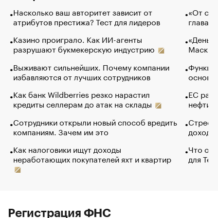
Насколько ваш авторитет зависит от
«От спо
атрибутов престижа? Тест для лидеров
глава к
Казино проиграло. Как ИИ-агенты
«Деньги
разрушают букмекерскую индустрию
Маск в 
Выживают сильнейших. Почему компании
Функции
избавляются от лучших сотрудников
основ э
Как банк Wildberries резко нарастил
ЕС раз
кредиты селлерам до атак на склады
нефти —
Сотрудники открыли новый способ вредить
Стресс 
компаниям. Зачем им это
доходов
Как налоговики ищут доходы
Что обв
неработающих покупателей яхт и квартир
для Tel
Регистрация ФНС