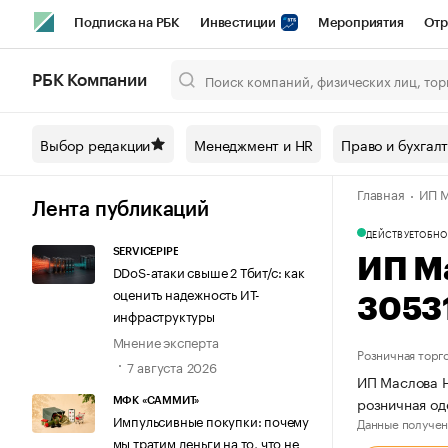
Подписка на РБК
Инвестиции
Мероприятия
Отр
Спорт
Школа управления РБК
РБК Образование
РБ
РБК Компании
Город
Стиль
Крипто
РБК Бизнес-среда
Дискусси
Выбор редакции
Менеджмент и HR
Право и бухгал
Спецпроекты СПб
Конференции СПб
Спецпроекты
Главная
ИП М
Технологии и медиа
Финансы
Рынок наличной валют
Лента публикаций
ДЕЙСТВУЕТ
ОБНО
SERVICEPIPE
ИП М
DDoS-атаки свыше 2 Тбит/с: как
оценить надежность ИТ-
3053
инфраструктуры
Мнение эксперта
Розничная торг
7 августа 2026
ИП Маслова Н
розничная од
МФК «САММИТ»
Импульсивные покупки: почему
Данные получен
мы тратим деньги на то, что не