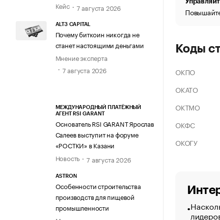
Управляйт
Кейс
7 августа 2026
Повышайте
ALT3 CAPITAL
Почему биткоин никогда не
станет настоящими деньгами
Коды с
Мнение эксперта
7 августа 2026
ОКПО
ОКАТО
ОКТМО
МЕЖДУНАРОДНЫЙ ПЛАТЁЖНЫЙ
АГЕНТ RSI GARANT
Основатель RSI GARANT Ярослав
ОКФС
Салеев выступит на форуме
ОКОГУ
«РОСТКИ» в Казани
Новость
7 августа 2026
ASTRON
Особенности строительства
Интер
производств для пищевой
Насколь
промышленности
лидеро