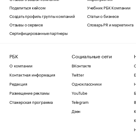
Поделиться кейсом
Учебник РБК Компании
Создать профиль группы компаний
Статьи о бизнесе
Отзывы о сервисе
Словарь PR и маркетинга
Сертифицированные партнеры
РБК
Социальные сети
О компании
ВКонтакте
С
Контактная информация
Twitter
Е
Редакция
Одноклассники
Размещение рекламы
YouTube
Стажерская программа
Telegram
В
Дзен
К