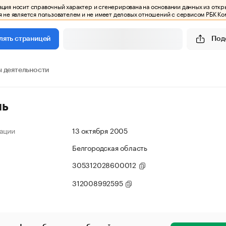
ия носит справочный характер и сгенерирована на основании данных из откр
 не является пользователем и не имеет деловых отношений с сервисом РБК Ко
Под
лять страницей
 деятельности
ль
ации
13 октября 2005
Белгородская область
305312028600012
312008992595