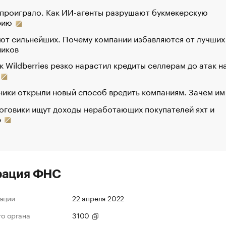
 проиграло. Как ИИ-агенты разрушают букмекерскую
рию
ют сильнейших. Почему компании избавляются от лучших
ников
к Wildberries резко нарастил кредиты селлерам до атак н
ики открыли новый способ вредить компаниям. Зачем им
оговики ищут доходы неработающих покупателей яхт и
р
рация ФНС
ации
22 апреля 2022
го органа
3100