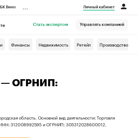
...
БК Вино
Личный кабинет
Стать экспертом
Управлять компанией
кте
азета
жи
Финансы
Недвижимость
Ретейл
Производство
а — ОГРНИП:
родская область. Основной вид деятельности: Торговля
ы ИНН: 312008992595 и ОГРНИП: 305312028600012.