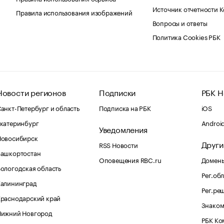
Источник отчетности 
Правила использования изображений
Вопросы и ответы
Политика Cookies РБК
Новости регионов
Подписки
РБК Н
анкт-Петербург и область
Подписка на РБК
iOS
катеринбург
Androi
Уведомления
Новосибирск
Други
RSS Новости
Башкортостан
Оповещения RBC.ru
Домены
ологодская область
Рег.об
Калининград
Рег.ре
раснодарский край
Знаком
Нижний Новгород
РБК Ко