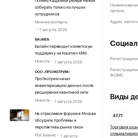
Наименование
собирать только из лучших
органа
сотрудников
Адрес налого
Мнение эксперта
7 августа 2026
NAUMEN
Социал
Билайн переводит клиентскую
поддержку на Naumen KMS
Регистрацио
Новость
7 августа 2026
Регистрацио
ООО «ПРОЭКСТРИМ»
ФОМС
ПроЭкстрим начал
инвентаризацию данных после
расширения квантовой сети
Виды д
Новость
7 августа 2026
На отраслевом форуме в Москве
47.71
обсудили проблемы и
Торговля роз
перспективы рынка такси
специализир
РБК Бизнес
7 августа