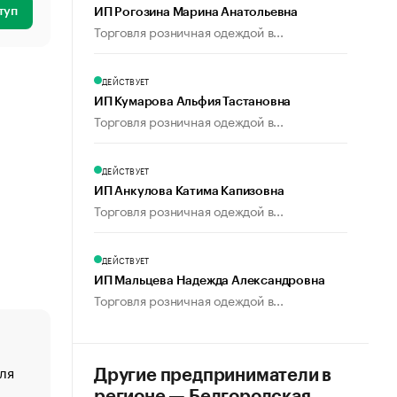
туп
ИП Рогозина Марина Анатольевна
Торговля розничная одеждой в...
ДЕЙСТВУЕТ
ИП Кумарова Альфия Тастановна
Торговля розничная одеждой в...
ДЕЙСТВУЕТ
ИП Анкулова Катима Капизовна
Торговля розничная одеждой в...
ДЕЙСТВУЕТ
ИП Мальцева Надежда Александровна
Торговля розничная одеждой в...
ля
«От спорта тело стареет иначе». Как живет глава ко
Другие предприниматели в
создавшей GTA