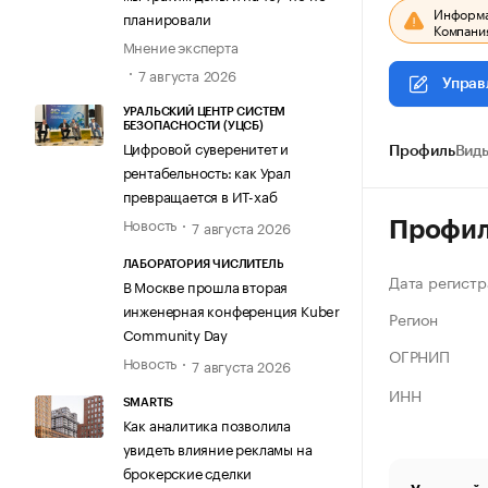
Информац
планировали
Компания
Мнение эксперта
7 августа 2026
Управ
УРАЛЬСКИЙ ЦЕНТР СИСТЕМ
БЕЗОПАСНОСТИ (УЦСБ)
Цифровой суверенитет и
Профиль
Виды
рентабельность: как Урал
превращается в ИТ-хаб
Новость
7 августа 2026
Профи
ЛАБОРАТОРИЯ ЧИСЛИТЕЛЬ
Дата регистр
В Москве прошла вторая
инженерная конференция Kuber
Регион
Community Day
ОГРНИП
Новость
7 августа 2026
ИНН
SMARTIS
Как аналитика позволила
увидеть влияние рекламы на
брокерские сделки