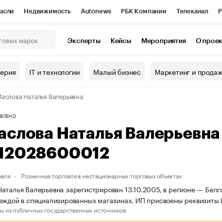
асли
Недвижимость
Autonews
РБК Компании
Телеканал
Р
К Курсы
РБК Life
Тренды
Визионеры
Национальные проекты
Эксперты
Кейсы
Мероприятия
О прое
онный клуб
Исследования
Кредитные рейтинги
Франшизы
Г
терия
IT и технологии
Малый бизнес
Маркетинг и прода
Проверка контрагентов
Политика
Экономика
Бизнес
аслова Наталья Валерьевна
ы
ВЛЕНО
аслова Наталья Валерьевн
12028600012
овля
Розничная торговля в нестационарных торговых объектах
аталья Валерьевна зарегистрирован 13.10.2005, в регионе — Белго
еждой в специализированных магазинах. ИП присвоены реквизит
ы из публичных государственных источников.