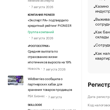
Мнение эксперта
Казино
7 августа 2026
индуст
КОМПАНИЯ PIONEER
Выжива
«Эксперт РА» подтвердило
сотруд
кредитный рейтинг PIONEER
Как бан
Группа компаний
склады
7 августа 2026
Сотрудн
«РОСГОССТРАХ»
Средняя выплата по
Как нал
страхованию жизни
кварти
ипотечников выросла на 19%
Новость
7 августа 2026
Wildberries сообщила о
партнерских хабах для
Регист
хранения товаров продавцов
РБК Бизнес
Дата регистр
7 августа
Код налогово
SKILLCODE
Почему кадровый резерв нельзя