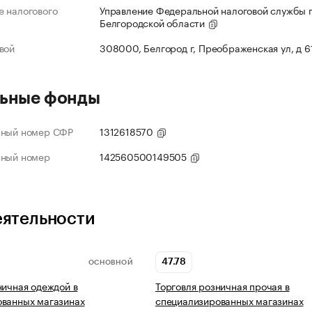
 налогового
Управление Федеральной налоговой службы 
Белгородской области
вой
308000, Белгород г, Преображенская ул, д 6
ьные фонды
нный номер СФР
1312618570
нный номер
142560500149505
еятельности
47.78
ОСНОВНОЙ
ничная одеждой в
Торговля розничная прочая в
ованных магазинах
специализированных магазинах