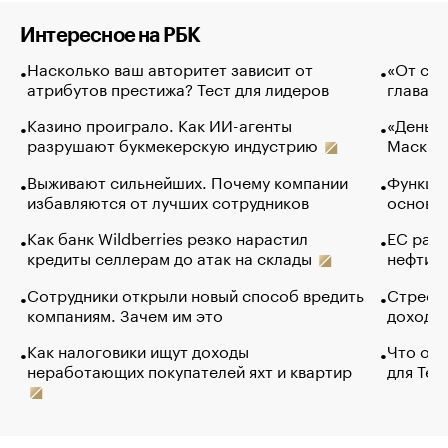
Интересное на РБК
Насколько ваш авторитет зависит от
«От спо
атрибутов престижа? Тест для лидеров
глава к
Казино проиграло. Как ИИ-агенты
«Деньги
разрушают букмекерскую индустрию
Маск в 
Выживают сильнейших. Почему компании
Функции
избавляются от лучших сотрудников
основ э
Как банк Wildberries резко нарастил
ЕС раз
кредиты селлерам до атак на склады
нефти —
Сотрудники открыли новый способ вредить
Стресс 
компаниям. Зачем им это
доходов
Как налоговики ищут доходы
Что обв
неработающих покупателей яхт и квартир
для Tel