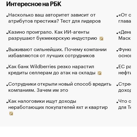
Интересное на РБК
Насколько ваш авторитет зависит от
«От спо
атрибутов престижа? Тест для лидеров
глава к
Казино проиграло. Как ИИ-агенты
«Деньги
разрушают букмекерскую индустрию
Маск в 
Выживают сильнейших. Почему компании
Функции
избавляются от лучших сотрудников
основ э
Как банк Wildberries резко нарастил
ЕС раз
кредиты селлерам до атак на склады
нефти —
Сотрудники открыли новый способ вредить
Стресс 
компаниям. Зачем им это
доходов
Как налоговики ищут доходы
Что обв
неработающих покупателей яхт и квартир
для Tel