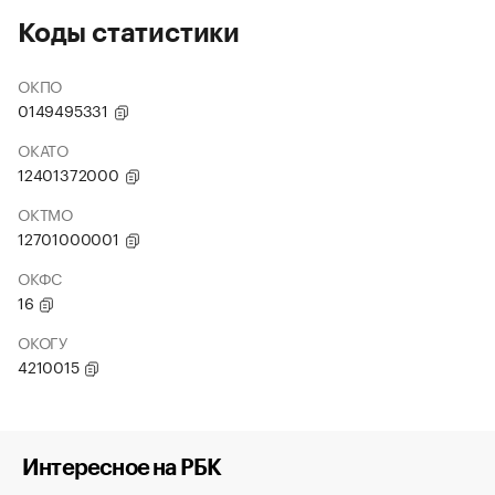
Коды статистики
ОКПО
0149495331
ОКАТО
12401372000
ОКТМО
12701000001
ОКФС
16
ОКОГУ
4210015
Интересное на РБК