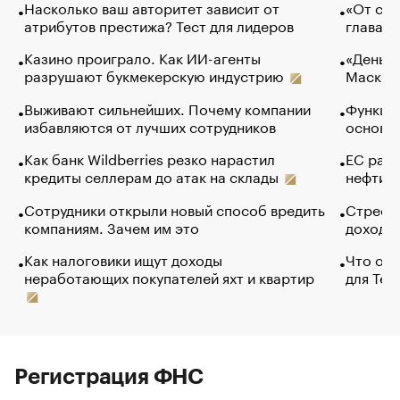
Насколько ваш авторитет зависит от
«От спо
атрибутов престижа? Тест для лидеров
глава к
Казино проиграло. Как ИИ-агенты
«Деньги
разрушают букмекерскую индустрию
Маск в 
Выживают сильнейших. Почему компании
Функции
избавляются от лучших сотрудников
основ э
Как банк Wildberries резко нарастил
ЕС раз
кредиты селлерам до атак на склады
нефти —
Сотрудники открыли новый способ вредить
Стресс 
компаниям. Зачем им это
доходов
Как налоговики ищут доходы
Что обв
неработающих покупателей яхт и квартир
для Tel
Регистрация ФНС