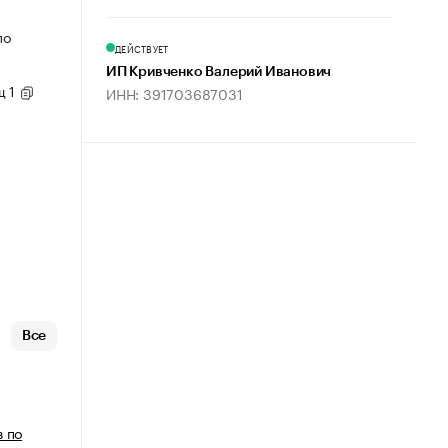
по
ДЕЙСТВУЕТ
ИП Кривченко Валерий Иванович
щ 1
ИНН: 391703687031
Все
в по