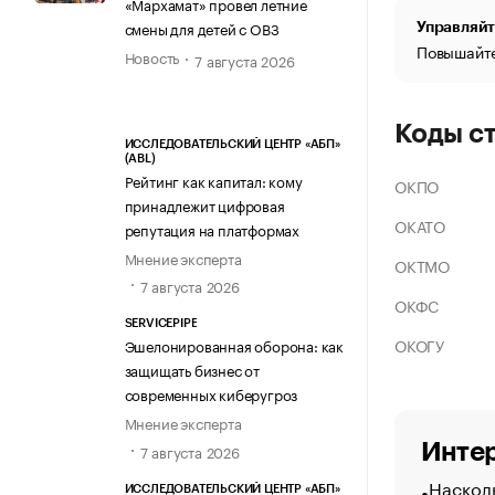
«Мархамат» провел летние
смены для детей с ОВЗ
Управляйт
Повышайте
Новость
7 августа 2026
Коды с
ИССЛЕДОВАТЕЛЬСКИЙ ЦЕНТР «АБП»
(ABL)
Рейтинг как капитал: кому
ОКПО
принадлежит цифровая
ОКАТО
репутация на платформах
Мнение эксперта
ОКТМО
7 августа 2026
ОКФС
SERVICEPIPE
ОКОГУ
Эшелонированная оборона: как
защищать бизнес от
современных киберугроз
Мнение эксперта
Интер
7 августа 2026
Насколь
ИССЛЕДОВАТЕЛЬСКИЙ ЦЕНТР «АБП»