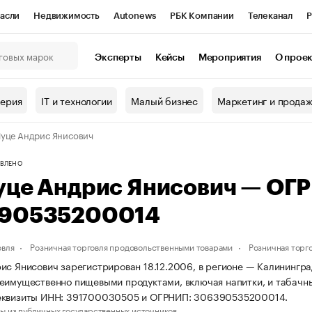
асли
Недвижимость
Autonews
РБК Компании
Телеканал
Р
К Курсы
РБК Life
Тренды
Визионеры
Национальные проекты
Эксперты
Кейсы
Мероприятия
О прое
онный клуб
Исследования
Кредитные рейтинги
Франшизы
Г
терия
IT и технологии
Малый бизнес
Маркетинг и прода
Проверка контрагентов
Политика
Экономика
Бизнес
уце Андрис Янисович
ы
ВЛЕНО
уце Андрис Янисович — ОГ
90535200014
овля
Розничная торговля продовольственными товарами
Розничная торг
ис Янисович зарегистрирован 18.12.2006, в регионе — Калининград
еимущественно пищевыми продуктами, включая напитки, и табачн
еквизиты ИНН: 391700030505 и ОГРНИП: 306390535200014.
ы из публичных государственных источников.