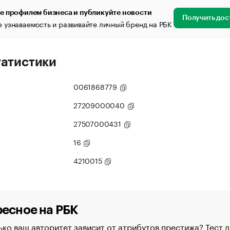
е профилем бизнеса и публикуйте новости
Получить дос
 узнаваемость и развивайте личный бренд на РБК
татистики
0061868779
27209000040
27507000431
16
4210015
есное на РБК
ко ваш авторитет зависит от атрибутов престижа? Тест д