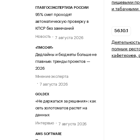
пищевыми про
и табачными 
ГЛАВГОСЭКСПЕРТИЗА РОССИИ
95% смет проходят
автоматическую проверку в
КПСР без замечаний
56.10.1
Новость
7 августа 2026
Деятельность
полным рест
«ПМСОФТ»
Дедлайны и бюджеты больше не
кафетериев, 
главные: тренды проектов —
2026
Мнение эксперта
7 августа 2026
GOLDEX
«Не держаться за решения»: как
сеть золотоматов растет на
данных
Интервью
7 августа 2026
AMS SOFTWARE