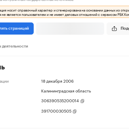
ия носит справочный характер и сгенерирована на основании данных из откр
 не является пользователем и не имеет деловых отношений с сервисом РБК Ко
Под
лять страницей
 деятельности
ль
ации
18 декабря 2006
Калининградская область
306390535200014
391700030505