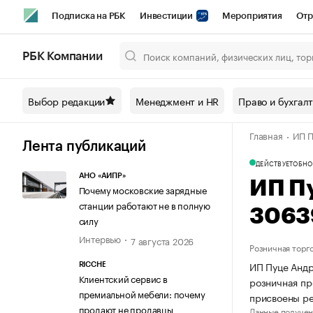
Подписка на РБК
Инвестиции
Мероприятия
Отр
Спорт
Школа управления РБК
РБК Образование
РБ
РБК Компании
Город
Стиль
Крипто
РБК Бизнес-среда
Дискусси
Выбор редакции
Менеджмент и HR
Право и бухгал
Спецпроекты СПб
Конференции СПб
Спецпроекты
Главная
ИП П
Технологии и медиа
Финансы
Рынок наличной валют
Лента публикаций
ДЕЙСТВУЕТ
ОБНО
АНО «АИПР»
ИП П
Почему московские зарядные
станции работают не в полную
3063
силу
Интервью
7 августа 2026
Розничная торг
ИП Пуце Андр
RICCHE
Клиентский сервис в
розничная пр
премиальной мебели: почему
присвоены р
продают не продавцы
Данные получен