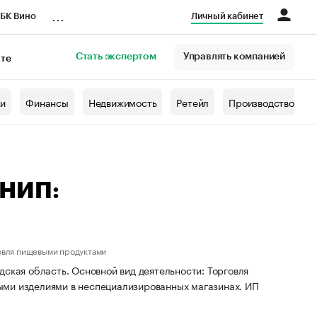
...
БК Вино
Личный кабинет
Стать экспертом
Управлять компанией
кте
азета
жи
Финансы
Недвижимость
Ретейл
Производство
РНИП:
овля пищевыми продуктами
ская область. Основной вид деятельности: Торговля
ыми изделиями в неспециализированных магазинах. ИП