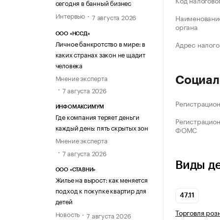
Код налогово
сегодня в банный бизнес
Интервью
7 августа 2026
Наименование
органа
ООО «НССД»
Личное банкротство в мире: в
Адрес налого
каких странах закон не щадит
человека
Мнение эксперта
Социал
7 августа 2026
Регистрацио
ИНФОМАКСИМУМ
Где компания теряет деньги
Регистрацио
каждый день: пять скрытых зон
ФОМС
Мнение эксперта
7 августа 2026
Виды д
ООО «СТАВНИ»
Жилье на вырост: как меняется
подход к покупке квартир для
47.11
детей
Торговля роз
Новость
7 августа 2026