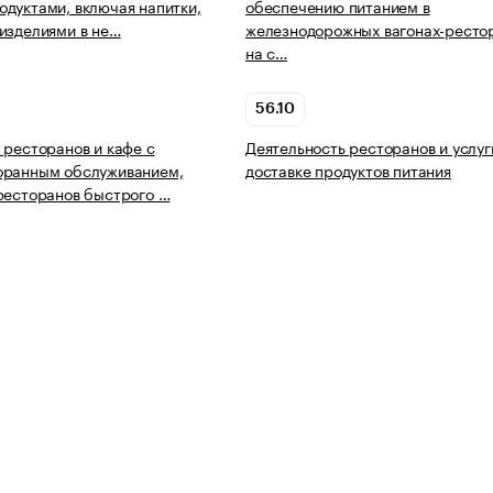
дуктами, включая напитки,
обеспечению питанием в
изделиями в не…
железнодорожных вагонах-ресто
на с…
56.10
 ресторанов и кафе с
Деятельность ресторанов и услуг
оранным обслуживанием,
доставке продуктов питания
ресторанов быстрого …