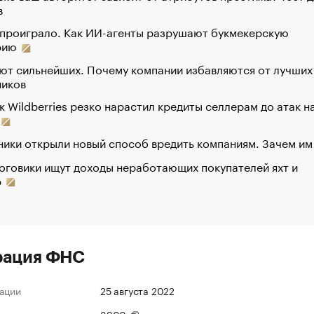
в
 проиграло. Как ИИ-агенты разрушают букмекерскую
рию
ют сильнейших. Почему компании избавляются от лучших
ников
к Wildberries резко нарастил кредиты селлерам до атак н
ики открыли новый способ вредить компаниям. Зачем им
оговики ищут доходы неработающих покупателей яхт и
р
рация ФНС
ации
25 августа 2022