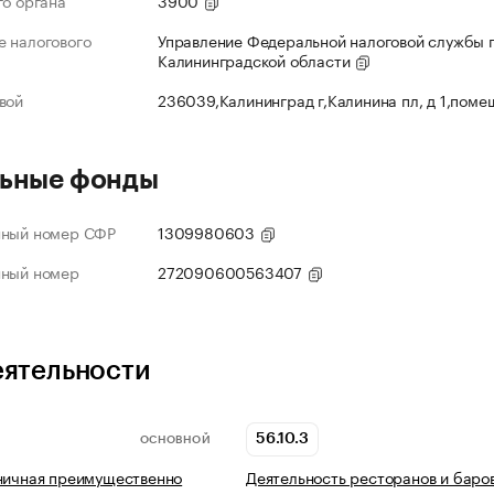
го органа
3900
 налогового
Управление Федеральной налоговой службы 
Калининградской области
вой
236039,Калининград г,Калинина пл, д 1,поме
ьные фонды
нный номер СФР
1309980603
нный номер
272090600563407
еятельности
56.10.3
ОСНОВНОЙ
ничная преимущественно
Деятельность ресторанов и баро