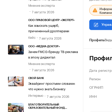
Мнение эксперта
Информац
7 августа 2026
Компания
ООО ПРАВОВОЙ ЦЕНТР «ЭКСПЕРТ»
Как взыскать ущерб,
Управ
причиненный дропперами
Кейс
7 августа 2026
Профиль
Виды
ООО «МЕДИА-ДОКТОР»
Зачем FMCG-бренду ТВ-реклама
в эпоху диджитал
Профи
Мнение эксперта
7 августа 2026
Дата регистр
Регион
СВОЙ БАНК
Эквайринг простыми словами:
ОГРНИП
что нужно знать бизнесу
Интервью
ИНН
7 августа 2026
БЛАГОТВОРИТЕЛЬНЫЙ
ОБРАЗОВАТЕЛЬНЫЙ ФОНД
«МАРХАМАТ»