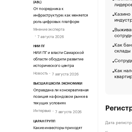
лидеро
(ABL)
От посредника к
Казино
инфраструктуре: как меняется
индуст
роль цифровых платформ
Выжива
Мнение эксперта
сотруд
7 августа 2026
Как бан
НИИ ПГ
склады
НИИ ПГ и власти Самарской
области обсудили развитие
Сотрудн
исторического центра
Как нал
Новость
7 августа 2026
кварти
ВЫСШАЯ ШКОЛА ЭКОНОМИКИ
Оправдана ли консервативная
позиция на фондовом рынке в
текущих условиях
Регист
Интервью
7 августа 2026
Дата регистр
ЦАРАН ГРУПП
Какие инвесторы приходят