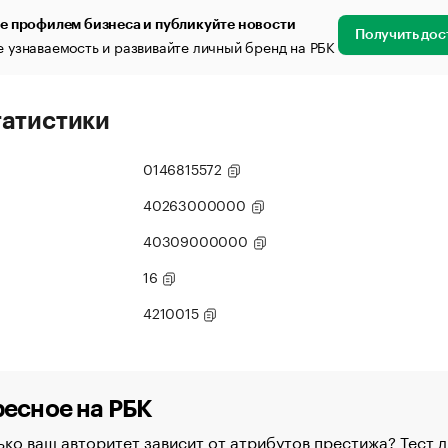
е профилем бизнеса и публикуйте новости
Получить дос
 узнаваемость и развивайте личный бренд на РБК
татистики
0146815572
40263000000
40309000000
16
4210015
есное на РБК
ко ваш авторитет зависит от атрибутов престижа? Тест д