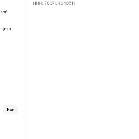
ИНН: 780704640511
овой
ьщика
Все