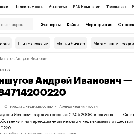
асли
Недвижимость
Autonews
РБК Компании
Телеканал
Р
К Курсы
РБК Life
Тренды
Визионеры
Национальные проекты
Эксперты
Кейсы
Мероприятия
О прое
онный клуб
Исследования
Кредитные рейтинги
Франшизы
Г
терия
IT и технологии
Малый бизнес
Маркетинг и прода
Проверка контрагентов
Политика
Экономика
Бизнес
ишугов Андрей Иванович
ы
ВЛЕНО
ишугов Андрей Иванович —
84714200220
Операции с недвижимостью
Аренда недвижимости
ндрей Иванович зарегистрирован 22.05.2006, в регионе — г. Санкт
собственным или арендованным нежилым недвижимым имуществом.
0220.
ы из публичных государственных источников.