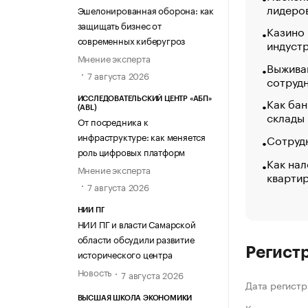
лидеро
Эшелонированная оборона: как
защищать бизнес от
Казино
современных киберугроз
индуст
Мнение эксперта
Выжива
7 августа 2026
сотруд
Как бан
ИССЛЕДОВАТЕЛЬСКИЙ ЦЕНТР «АБП»
(ABL)
склады
От посредника к
инфраструктуре: как меняется
Сотрудн
роль цифровых платформ
Как нал
Мнение эксперта
кварти
7 августа 2026
НИИ ПГ
НИИ ПГ и власти Самарской
области обсудили развитие
Регист
исторического центра
Новость
7 августа 2026
Дата регистр
ВЫСШАЯ ШКОЛА ЭКОНОМИКИ