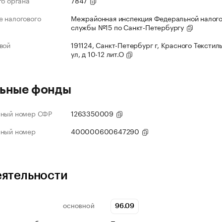
го органа
7847
 налогового
Межрайонная инспекция Федеральной налог
службы №15 по Санкт-Петербургу
вой
191124, Санкт-Петербург г, Красного Текстил
ул, д 10-12 лит.О
ьные фонды
нный номер СФР
1263350009
нный номер
400000600647290
еятельности
96.09
ОСНОВНОЙ