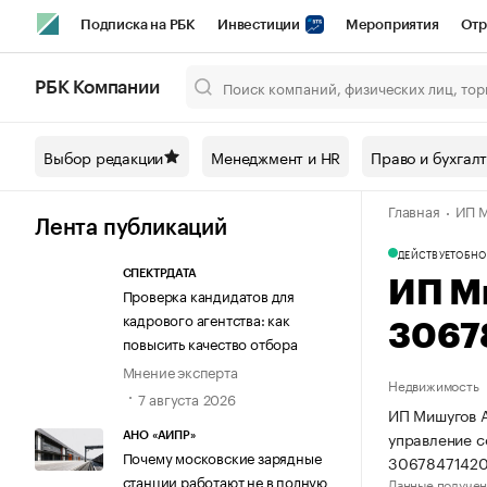
Подписка на РБК
Инвестиции
Мероприятия
Отр
Спорт
Школа управления РБК
РБК Образование
РБ
РБК Компании
Город
Стиль
Крипто
РБК Бизнес-среда
Дискусси
Выбор редакции
Менеджмент и HR
Право и бухгал
Спецпроекты СПб
Конференции СПб
Спецпроекты
Главная
ИП М
Технологии и медиа
Финансы
Рынок наличной валют
Лента публикаций
ДЕЙСТВУЕТ
ОБНО
СПЕКТРДАТА
ИП М
Проверка кандидатов для
кадрового агентства: как
3067
повысить качество отбора
Мнение эксперта
Недвижимость
7 августа 2026
ИП Мишугов А
управление 
АНО «АИПР»
Почему московские зарядные
30678471420
станции работают не в полную
Данные получен