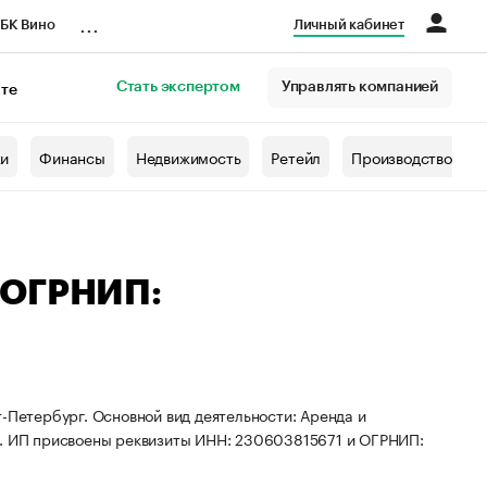
...
БК Вино
Личный кабинет
Стать экспертом
Управлять компанией
кте
азета
жи
Финансы
Недвижимость
Ретейл
Производство
 ОГРНИП:
-Петербург. Основной вид деятельности: Аренда и
 ИП присвоены реквизиты ИНН: 230603815671 и ОГРНИП: