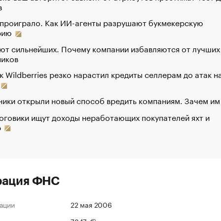
в
 проиграло. Как ИИ-агенты разрушают букмекерскую
рию
ют сильнейших. Почему компании избавляются от лучших
ников
к Wildberries резко нарастил кредиты селлерам до атак н
ики открыли новый способ вредить компаниям. Зачем им
оговики ищут доходы неработающих покупателей яхт и
р
рация ФНС
ации
22 мая 2006