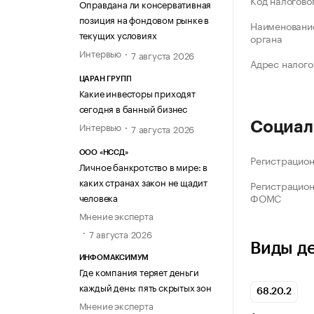
Код налогово
Оправдана ли консервативная
позиция на фондовом рынке в
Наименование
текущих условиях
органа
Интервью
7 августа 2026
Адрес налого
ЦАРАН ГРУПП
Какие инвесторы приходят
сегодня в банный бизнес
Социал
Интервью
7 августа 2026
ООО «НССД»
Регистрацио
Личное банкротство в мире: в
каких странах закон не щадит
Регистрацио
ФОМС
человека
Мнение эксперта
7 августа 2026
Виды д
ИНФОМАКСИМУМ
Где компания теряет деньги
каждый день: пять скрытых зон
68.20.2
Мнение эксперта