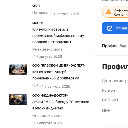
силу
Информац
Интервью
7 августа 2026
Компания
RICCHE
Клиентский сервис в
Управ
премиальной мебели: почему
продают не продавцы
Профиль
Виды
Мнение эксперта
7 августа 2026
Профи
ООО ПРАВОВОЙ ЦЕНТР «ЭКСПЕРТ»
Как взыскать ущерб,
причиненный дропперами
Дата регистр
Кейс
7 августа 2026
Регион
ООО «МЕДИА-ДОКТОР»
ОГРНИП
Зачем FMCG-бренду ТВ-реклама
в эпоху диджитал
ИНН
Мнение эксперта
7 августа 2026