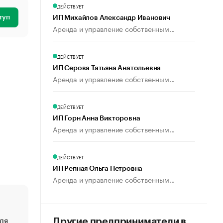
ДЕЙСТВУЕТ
туп
ИП Михайлов Александр Иванович
Аренда и управление собственным...
ДЕЙСТВУЕТ
ИП Серова Татьяна Анатольевна
Аренда и управление собственным...
ДЕЙСТВУЕТ
ИП Горн Анна Викторовна
Аренда и управление собственным...
ДЕЙСТВУЕТ
ИП Репная Ольга Петровна
Аренда и управление собственным...
ля
«От спорта тело стареет иначе». Как живет глава ко
Другие предприниматели в