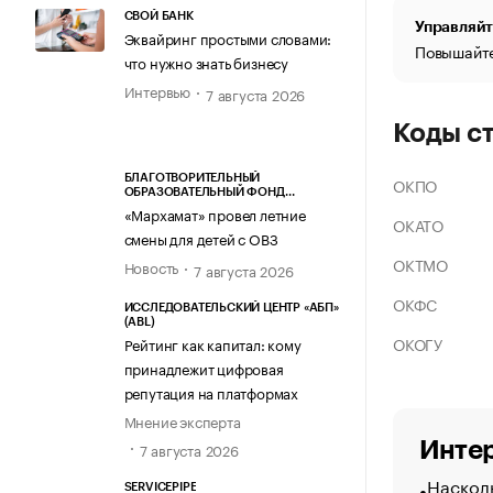
СВОЙ БАНК
Управляйт
Эквайринг простыми словами:
Повышайте
что нужно знать бизнесу
Интервью
7 августа 2026
Коды с
БЛАГОТВОРИТЕЛЬНЫЙ
ОКПО
ОБРАЗОВАТЕЛЬНЫЙ ФОНД
«МАРХАМАТ»
«Мархамат» провел летние
ОКАТО
смены для детей с ОВЗ
ОКТМО
Новость
7 августа 2026
ОКФС
ИССЛЕДОВАТЕЛЬСКИЙ ЦЕНТР «АБП»
(ABL)
ОКОГУ
Рейтинг как капитал: кому
принадлежит цифровая
репутация на платформах
Мнение эксперта
Интер
7 августа 2026
Насколь
SERVICEPIPE