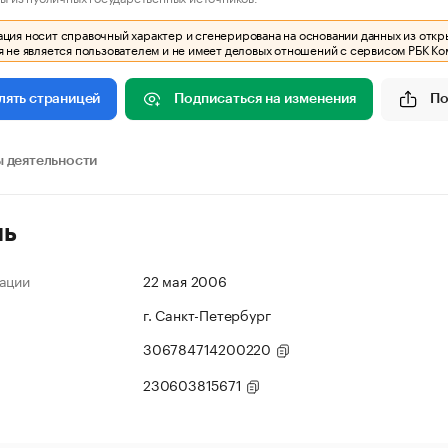
ия носит справочный характер и сгенерирована на основании данных из откр
 не является пользователем и не имеет деловых отношений с сервисом РБК Ко
Подписаться на изменения
По
лять страницей
 деятельности
ль
ации
22 мая 2006
г. Санкт-Петербург
306784714200220
230603815671