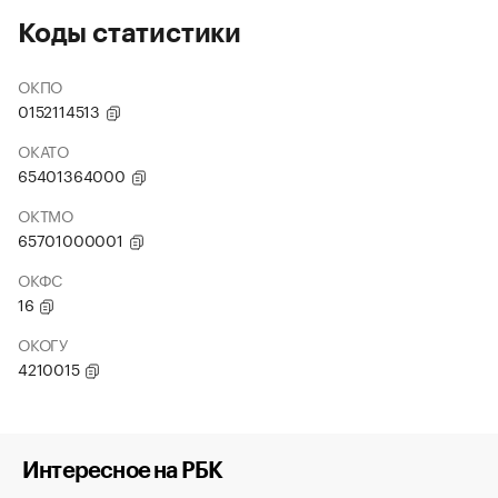
Коды статистики
ОКПО
0152114513
ОКАТО
65401364000
ОКТМО
65701000001
ОКФС
16
ОКОГУ
4210015
Интересное на РБК