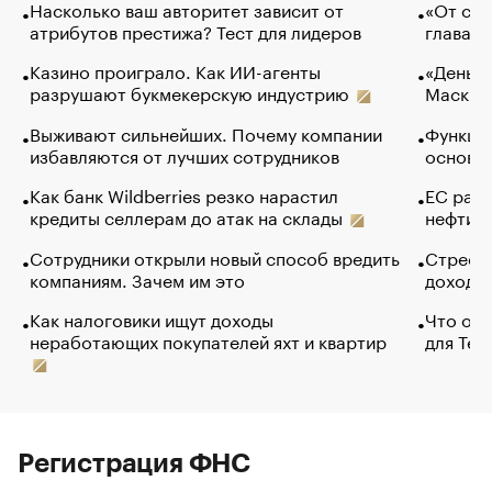
Насколько ваш авторитет зависит от
«От спо
атрибутов престижа? Тест для лидеров
глава к
Казино проиграло. Как ИИ-агенты
«Деньги
разрушают букмекерскую индустрию
Маск в 
Выживают сильнейших. Почему компании
Функции
избавляются от лучших сотрудников
основ э
Как банк Wildberries резко нарастил
ЕС раз
кредиты селлерам до атак на склады
нефти —
Сотрудники открыли новый способ вредить
Стресс 
компаниям. Зачем им это
доходов
Как налоговики ищут доходы
Что обв
неработающих покупателей яхт и квартир
для Tel
Регистрация ФНС