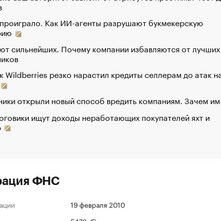
в
 проиграло. Как ИИ-агенты разрушают букмекерскую
рию
ют сильнейших. Почему компании избавляются от лучших
ников
к Wildberries резко нарастил кредиты селлерам до атак н
ики открыли новый способ вредить компаниям. Зачем им
оговики ищут доходы неработающих покупателей яхт и
р
рация ФНС
ации
19 февраля 2010