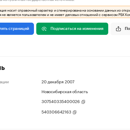
ия носит справочный характер и сгенерирована на основании данных из откр
 не является пользователем и не имеет деловых отношений с сервисом РБК Ко
Подписаться на изменения
По
лять страницей
ль
ации
20 декабря 2007
Новосибирская область
307540335400026
540306642163