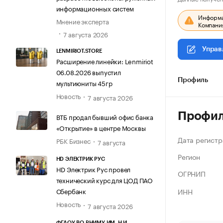
информационных систем
Информац
Мнение эксперта
Компания
7 августа 2026
Управ
LENMIRIOT.STORE
Расширение линейки: Lenmiriot
06.08.2026 выпустил
Профиль
мультиюниты 45гр
Новость
7 августа 2026
Профи
ВТБ продал бывший офис банка
«Открытие» в центре Москвы
Дата регистр
РБК Бизнес
7 августа
Регион
HD ЭЛЕКТРИК РУС
HD Электрик Рус провел
ОГРНИП
технический курс для ЦОД ПАО
ИНН
Сбербанк
Новость
7 августа 2026
ФГАОУ ВО РНИМУ ИМ. Н.И.