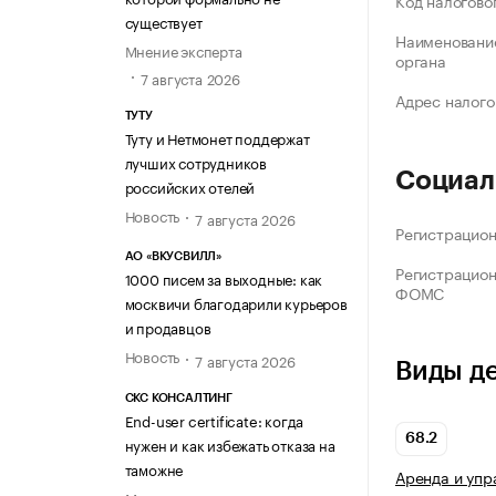
Код налогово
существует
Наименование
Мнение эксперта
органа
7 августа 2026
Адрес налого
ТУТУ
Туту и Нетмонет поддержат
лучших сотрудников
Социал
российских отелей
Новость
7 августа 2026
Регистрацио
АО «ВКУСВИЛЛ»
Регистрацио
1000 писем за выходные: как
ФОМС
москвичи благодарили курьеров
и продавцов
Новость
7 августа 2026
Виды д
СКС КОНСАЛТИНГ
End-user certificate: когда
68.2
нужен и как избежать отказа на
таможне
Аренда и уп