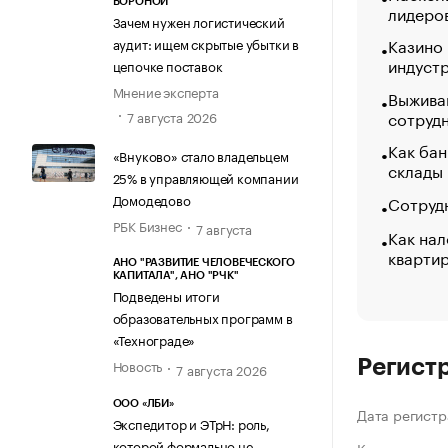
ВОРОНОЙ
лидеро
Зачем нужен логистический
Казино
аудит: ищем скрытые убытки в
индуст
цепочке поставок
Мнение эксперта
Выжива
сотруд
7 августа 2026
Как бан
«Внуково» стало владельцем
склады
25% в управляющей компании
Домодедово
Сотрудн
РБК Бизнес
7 августа
Как нал
кварти
АНО "РАЗВИТИЕ ЧЕЛОВЕЧЕСКОГО
КАПИТАЛА", АНО "РЧК"
Подведены итоги
образовательных программ в
«Технограде»
Новость
Регист
7 августа 2026
ООО «ЛБИ»
Дата регистр
Экспедитор и ЭТрН: роль,
которой формально не