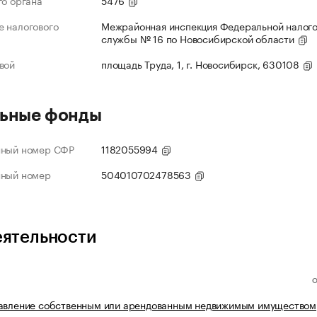
го органа
5476
 налогового
Межрайонная инспекция Федеральной налог
службы № 16 по Новосибирской области
вой
площадь Труда, 1, г. Новосибирск, 630108
ьные фонды
нный номер СФР
1182055994
нный номер
504010702478563
еятельности
равление собственным или арендованным недвижимым имуществом