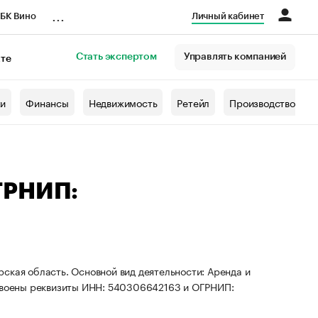
...
БК Вино
Личный кабинет
Стать экспертом
Управлять компанией
кте
азета
жи
Финансы
Недвижимость
Ретейл
Производство
ГРНИП:
ская область. Основной вид деятельности: Аренда и
воены реквизиты ИНН: 540306642163 и ОГРНИП: