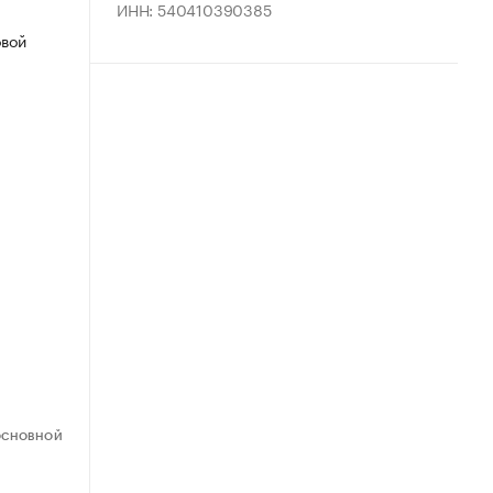
ИНН: 540410390385
овой
ОСНОВНОЙ