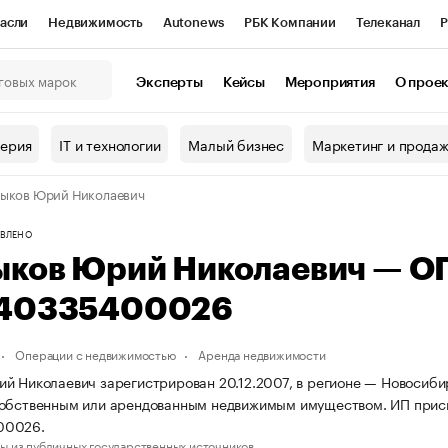
асли
Недвижимость
Autonews
РБК Компании
Телеканал
Р
К Курсы
РБК Life
Тренды
Визионеры
Национальные проекты
Эксперты
Кейсы
Мероприятия
О прое
онный клуб
Исследования
Кредитные рейтинги
Франшизы
Г
терия
IT и технологии
Малый бизнес
Маркетинг и прода
Проверка контрагентов
Политика
Экономика
Бизнес
ыков Юрий Николаевич
ы
ВЛЕНО
ыков Юрий Николаевич — О
40335400026
Операции с недвижимостью
Аренда недвижимости
й Николаевич зарегистрирован 20.12.2007, в регионе — Новосибир
собственным или арендованным недвижимым имуществом. ИП прис
00026.
ы из публичных государственных источников.