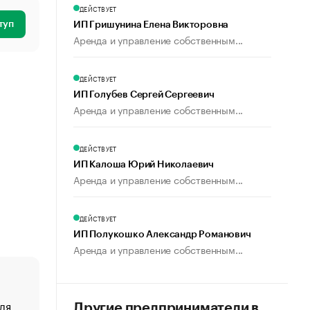
ДЕЙСТВУЕТ
туп
ИП Гришунина Елена Викторовна
Аренда и управление собственным...
ДЕЙСТВУЕТ
ИП Голубев Сергей Сергеевич
Аренда и управление собственным...
ДЕЙСТВУЕТ
ИП Калоша Юрий Николаевич
Аренда и управление собственным...
ДЕЙСТВУЕТ
ИП Полукошко Александр Романович
Аренда и управление собственным...
ля
«От спорта тело стареет иначе». Как живет глава ко
Другие предприниматели в