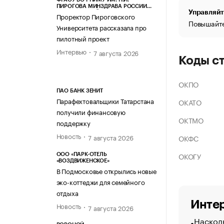
ПИРОГОВА МИНЗДРАВА РОССИИ
Управляйт
(ПИРОГОВСКИЙ УНИВЕРСИТЕТ)
Проректор Пироговского
Повышайте
Университета рассказала про
пилотный проект
Интервью
7 августа 2026
Коды с
ОКПО
ПАО БАНК ЗЕНИТ
Парафехтовальщики Татарстана
ОКАТО
получили финансовую
ОКТМО
поддержку
Новость
7 августа 2026
ОКФС
ОКОГУ
ООО «ПАРК-ОТЕЛЬ
«ВОЗДВИЖЕНСКОЕ»
В Подмосковье открылись новые
эко-коттеджи для семейного
отдыха
Интер
Новость
7 августа 2026
Насколь