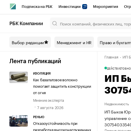
Подписка на РБК
Инвестиции
Мероприятия
Отр
Спорт
Школа управления РБК
РБК Образование
РБ
РБК Компании
Город
Стиль
Крипто
РБК Бизнес-среда
Дискусси
Выбор редакции
Менеджмент и HR
Право и бухгал
Спецпроекты СПб
Конференции СПб
Спецпроекты
Главная
ИП Б
Технологии и медиа
Финансы
Рынок наличной валют
Лента публикаций
ДЕЙСТВУЕТ
ОБНО
ИЗОЛЯЦИЯ
ИП Б
Как базальтовое волокно
помогает защитить конструкции
3075
от огня
Мнение эксперта
Недвижимость
7 августа 2026
ИП Быков Юри
управление 
РЕНЬЮ
Отказоустойчивость при
3075403354
разработке высоконагруженных
Данные получен