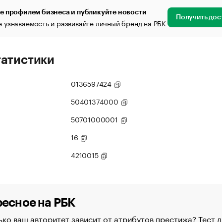
е профилем бизнеса и публикуйте новости
Получить дос
 узнаваемость и развивайте личный бренд на РБК
татистики
0136597424
50401374000
50701000001
16
4210015
есное на РБК
ко ваш авторитет зависит от атрибутов престижа? Тест д