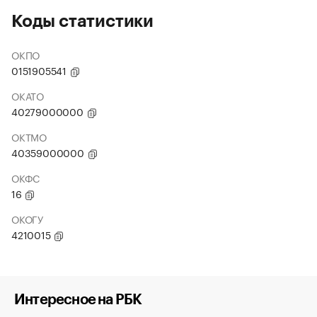
Коды статистики
ОКПО
0151905541
ОКАТО
40279000000
ОКТМО
40359000000
ОКФС
16
ОКОГУ
4210015
Интересное на РБК