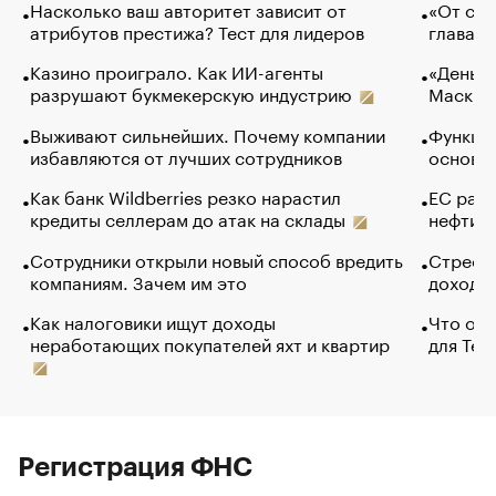
Насколько ваш авторитет зависит от
«От спо
атрибутов престижа? Тест для лидеров
глава к
Казино проиграло. Как ИИ-агенты
«Деньги
разрушают букмекерскую индустрию
Маск в 
Выживают сильнейших. Почему компании
Функции
избавляются от лучших сотрудников
основ э
Как банк Wildberries резко нарастил
ЕС раз
кредиты селлерам до атак на склады
нефти —
Сотрудники открыли новый способ вредить
Стресс 
компаниям. Зачем им это
доходов
Как налоговики ищут доходы
Что обв
неработающих покупателей яхт и квартир
для Tel
Регистрация ФНС