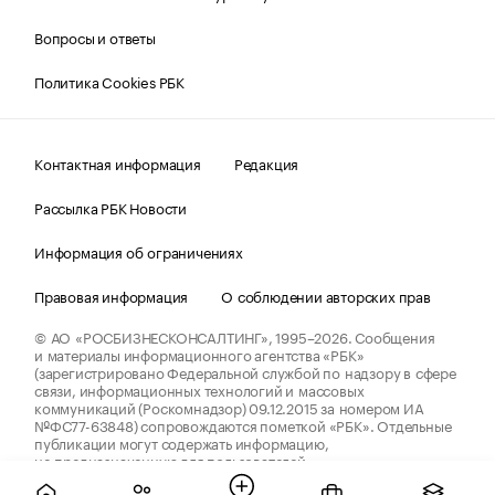
Вопросы и ответы
Политика Cookies РБК
Контактная информация
Редакция
Рассылка РБК Новости
Информация об ограничениях
Правовая информация
О соблюдении авторских прав
© АО «РОСБИЗНЕСКОНСАЛТИНГ»,
1995–2026.
Сообщения
и материалы информационного агентства «РБК»
(зарегистрировано Федеральной службой по надзору в сфере
связи, информационных технологий и массовых
коммуникаций (Роскомнадзор) 09.12.2015 за номером ИА
№ФС77-63848) сопровождаются пометкой «РБК». Отдельные
публикации могут содержать информацию,
не предназначенную для пользователей
до 18 лет.
companycardsfeedback@rbc.ru