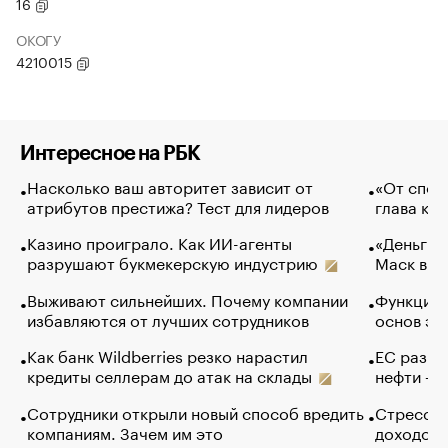
16
ОКОГУ
4210015
Интересное на РБК
Насколько ваш авторитет зависит от
«От спор
атрибутов престижа? Тест для лидеров
глава ко
Казино проиграло. Как ИИ-агенты
«Деньги б
разрушают букмекерскую индустрию
Маск в и
Выживают сильнейших. Почему компании
Функции 
избавляются от лучших сотрудников
основ эф
Как банк Wildberries резко нарастил
ЕС разре
кредиты селлерам до атак на склады
нефти — 
Сотрудники открыли новый способ вредить
Стресс о
компаниям. Зачем им это
доходов 