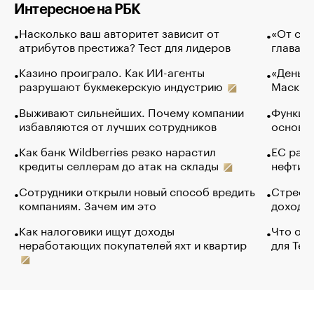
Интересное на РБК
Насколько ваш авторитет зависит от
«От спо
атрибутов престижа? Тест для лидеров
глава к
Казино проиграло. Как ИИ-агенты
«Деньги
разрушают букмекерскую индустрию
Маск в 
Выживают сильнейших. Почему компании
Функции
избавляются от лучших сотрудников
основ э
Как банк Wildberries резко нарастил
ЕС раз
кредиты селлерам до атак на склады
нефти —
Сотрудники открыли новый способ вредить
Стресс 
компаниям. Зачем им это
доходов
Как налоговики ищут доходы
Что обв
неработающих покупателей яхт и квартир
для Tel