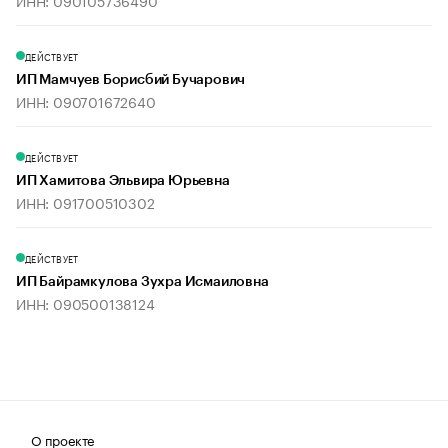
ИНН: 090105736490
ДЕЙСТВУЕТ
ИП Мамчуев Борисбий Бучарович
ИНН: 090701672640
ДЕЙСТВУЕТ
ИП Хамитова Эльвира Юрьевна
ИНН: 091700510302
ДЕЙСТВУЕТ
ИП Байрамкулова Зухра Исмаиловна
ИНН: 090500138124
О проекте