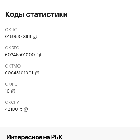
Коды статистики
ОКПО
0159534399
ОКАТО
60245501000
ОКТМО
60645101001
ОКФС
16
ОКОГУ
4210015
Интересное на РБК