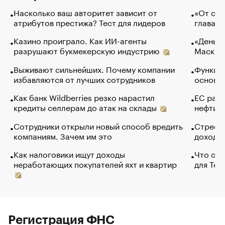
Насколько ваш авторитет зависит от
«От спо
атрибутов престижа? Тест для лидеров
глава к
Казино проиграло. Как ИИ-агенты
«Деньги
разрушают букмекерскую индустрию
Маск в 
Выживают сильнейших. Почему компании
Функции
избавляются от лучших сотрудников
основ э
Как банк Wildberries резко нарастил
ЕС раз
кредиты селлерам до атак на склады
нефти —
Сотрудники открыли новый способ вредить
Стресс 
компаниям. Зачем им это
доходов
Как налоговики ищут доходы
Что обв
неработающих покупателей яхт и квартир
для Tel
Регистрация ФНС