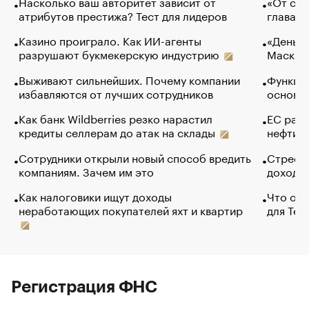
Насколько ваш авторитет зависит от
«От спо
атрибутов престижа? Тест для лидеров
глава к
Казино проиграло. Как ИИ-агенты
«Деньги
разрушают букмекерскую индустрию
Маск в 
Выживают сильнейших. Почему компании
Функции
избавляются от лучших сотрудников
основ э
Как банк Wildberries резко нарастил
ЕС раз
кредиты селлерам до атак на склады
нефти —
Сотрудники открыли новый способ вредить
Стресс 
компаниям. Зачем им это
доходов
Как налоговики ищут доходы
Что обв
неработающих покупателей яхт и квартир
для Tel
Регистрация ФНС