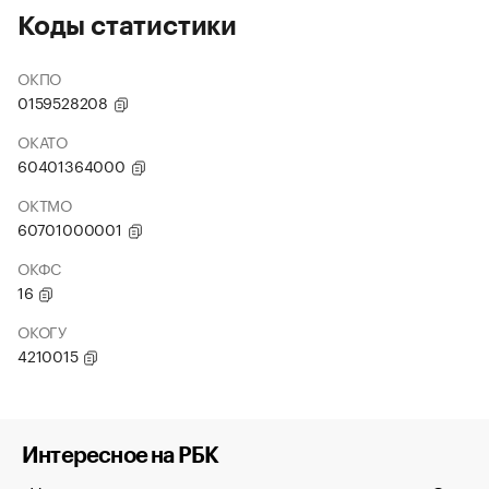
Коды статистики
ОКПО
0159528208
ОКАТО
60401364000
ОКТМО
60701000001
ОКФС
16
ОКОГУ
4210015
Интересное на РБК