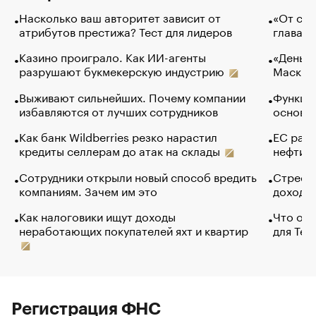
Насколько ваш авторитет зависит от
«От спо
атрибутов престижа? Тест для лидеров
глава к
Казино проиграло. Как ИИ-агенты
«Деньги
разрушают букмекерскую индустрию
Маск в 
Выживают сильнейших. Почему компании
Функции
избавляются от лучших сотрудников
основ э
Как банк Wildberries резко нарастил
ЕС раз
кредиты селлерам до атак на склады
нефти —
Сотрудники открыли новый способ вредить
Стресс 
компаниям. Зачем им это
доходов
Как налоговики ищут доходы
Что обв
неработающих покупателей яхт и квартир
для Tel
Регистрация ФНС