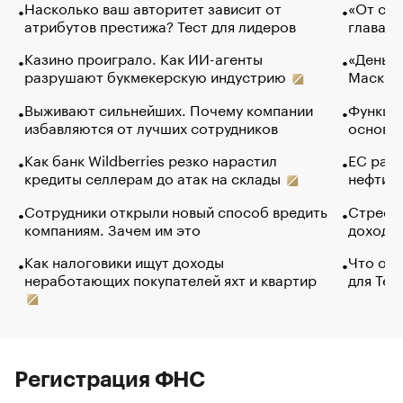
Насколько ваш авторитет зависит от
«От спо
атрибутов престижа? Тест для лидеров
глава к
Казино проиграло. Как ИИ-агенты
«Деньги
разрушают букмекерскую индустрию
Маск в 
Выживают сильнейших. Почему компании
Функции
избавляются от лучших сотрудников
основ э
Как банк Wildberries резко нарастил
ЕС раз
кредиты селлерам до атак на склады
нефти —
Сотрудники открыли новый способ вредить
Стресс 
компаниям. Зачем им это
доходов
Как налоговики ищут доходы
Что обв
неработающих покупателей яхт и квартир
для Tel
Регистрация ФНС