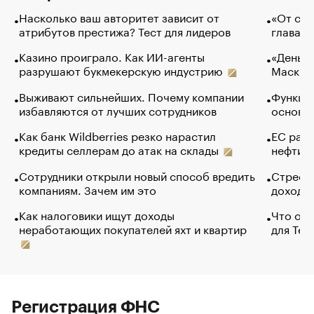
Насколько ваш авторитет зависит от
«От спо
атрибутов престижа? Тест для лидеров
глава к
Казино проиграло. Как ИИ-агенты
«Деньги
разрушают букмекерскую индустрию
Маск в 
Выживают сильнейших. Почему компании
Функции
избавляются от лучших сотрудников
основ э
Как банк Wildberries резко нарастил
ЕС раз
кредиты селлерам до атак на склады
нефти —
Сотрудники открыли новый способ вредить
Стресс 
компаниям. Зачем им это
доходов
Как налоговики ищут доходы
Что обв
неработающих покупателей яхт и квартир
для Tel
Регистрация ФНС