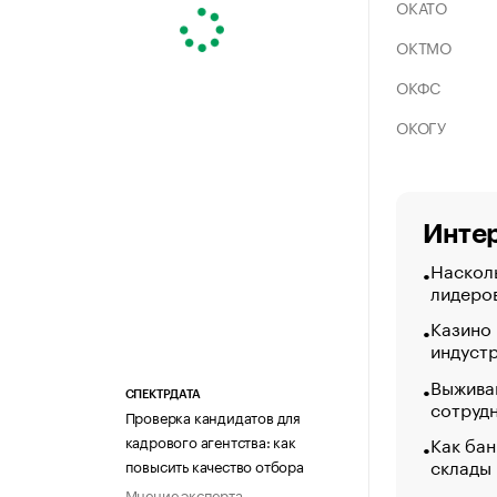
ОКАТО
ОКТМО
ОКФС
ОКОГУ
Интер
Насколь
лидеро
Казино
индуст
Выжива
СПЕКТРДАТА
сотруд
Проверка кандидатов для
Как бан
кадрового агентства: как
склады
повысить качество отбора
Мнение эксперта