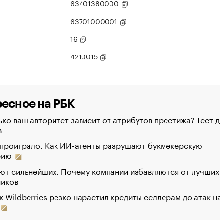
63401380000
63701000001
16
4210015
есное на РБК
ко ваш авторитет зависит от атрибутов престижа? Тест д
в
 проиграло. Как ИИ-агенты разрушают букмекерскую
рию
ют сильнейших. Почему компании избавляются от лучших
ников
к Wildberries резко нарастил кредиты селлерам до атак н