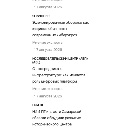
7 августа 2026
SERVICEPIPE
Эшелонированная оборона: как
защищать бизнес от
современных киберугроз
Мнение эксперта
7 августа 2026
ИССЛЕДОВАТЕЛЬСКИЙ ЦЕНТР «АБП»
(ABL)
От посредника к
инфраструктуре: как меняется
роль цифровых платформ
Мнение эксперта
7 августа 2026
НИИ ПГ
НИИ ПГ и власти Самарской
области обсудили развитие
исторического центра