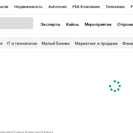
асли
Недвижимость
Autonews
РБК Компании
Телеканал
Р
К Курсы
РБК Life
Тренды
Визионеры
Национальные проекты
Эксперты
Кейсы
Мероприятия
О прое
уб
Исследования
Кредитные рейтинги
Франшизы
Газета
ия
IT и технологии
Малый бизнес
Маркетинг и продажи
Фина
Проверка контрагентов
Политика
Экономика
Бизнес
ы
айцева Елена Александровна