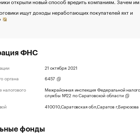
ики открыли новый способ вредить компаниям. Зачем им
оговики ищут доходы неработающих покупателей яхт и
р
рация ФНС
ации
21 октября 2021
го органа
6457
 налогового
Межрайонная инспекция Федеральной налог
службы №22 по Саратовской области
вой
410010,Саратовская обл,Саратов г,Бирюзова
ьные фонды