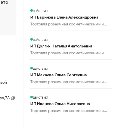
 это
Стресс обеспеченных людей: почему рост доходов 
счастья
ДЕЙСТВУЕТ
Что обвинения против Павла Дурова значат для Tele
ИП Баринова Елена Александровна
пользователей
Торговля розничная косметическими и...
ДЕЙСТВУЕТ
ИП Долгих Наталья Анатольевна
Торговля розничная косметическими и...
ДЕЙСТВУЕТ
ИП Макаева Ольга Сергеевна
Торговля розничная косметическими и...
овой
 ул,7А
ДЕЙСТВУЕТ
ИП Иванова Ольга Николаевна
Торговля розничная косметическими и...