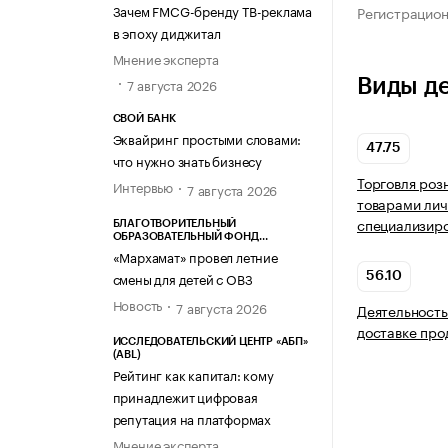
Зачем FMCG-бренду ТВ-реклама
Регистрацио
в эпоху диджитал
Мнение эксперта
7 августа 2026
Виды д
СВОЙ БАНК
Эквайринг простыми словами:
47.75
что нужно знать бизнесу
Торговля роз
Интервью
7 августа 2026
товарами лич
специализир
БЛАГОТВОРИТЕЛЬНЫЙ
ОБРАЗОВАТЕЛЬНЫЙ ФОНД
«МАРХАМАТ»
«Мархамат» провел летние
смены для детей с ОВЗ
56.10
Новость
7 августа 2026
Деятельность
доставке про
ИССЛЕДОВАТЕЛЬСКИЙ ЦЕНТР «АБП»
(ABL)
Рейтинг как капитал: кому
принадлежит цифровая
репутация на платформах
Мнение эксперта