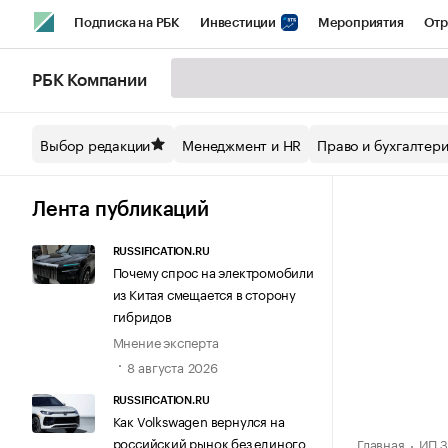
Подписка на РБК
Инвестиции
Мероприятия
Отр
Спорт
Школа управления РБК
РБК Образование
РБ
РБК Компании
Стиль
Крипто
РБК Бизнес-среда
Дискуссионный кл
Выбор редакции
Менеджмент и HR
Право и бухгалтер
Спецпроекты СПб
Конференции СПб
Спецпроекты
Технологии и медиа
Финансы
Рынок наличной валют
Лента публикаций
RUSSIFICATION.RU
Почему спрос на электромобили
из Китая смещается в сторону
гибридов
Мнение эксперта
8 августа 2026
RUSSIFICATION.RU
Как Volkswagen вернулся на
российский рынок без единого
Главная
ИП З