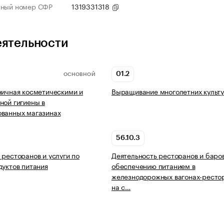
нный номер СФР
1319331318
еятельности
01.2
ОСНОВНОЙ
ничная косметическими и
Выращивание многолетних культ
ной гигиены в
ованных магазинах
56.10.3
 ресторанов и услуги по
Деятельность ресторанов и баро
дуктов питания
обеспечению питанием в
железнодорожных вагонах-ресто
на с…