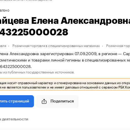
ВЛЕНО
айцева Елена Александров
43225000028
овля
Розничная торговля в специализированных магазинах
Розничная то
лена Александровна зарегистрирован 07.09.2009, в регионе — Сар
сметическими и товарами личной гигиены в специализированных 
9643225000028.
ы из публичных государственных источников.
ия носит справочный характер и сгенерирована на основании данных из откр
 не является пользователем и не имеет деловых отношений с сервисом РБК Ко
Поделиться
лять страницей
 деятельности