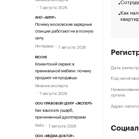
Сотрудн
7 августа 2026
Как нал
кварти
АНО «АИПР»
Почему московские зарядные
станции работают не в полную
силу
Интервью
7 августа 2026
Регист
RICCHE
Клиентский сервис в
Дата регистр
премиальной мебели: почему
продают не продавцы
Код налогово
Мнение эксперта
Наименование
7 августа 2026
органа
ООО ПРАВОВОЙ ЦЕНТР «ЭКСПЕРТ»
Адрес налого
Как взыскать ущерб,
причиненный дропперами
Кейс
7 августа 2026
Социал
ООО «МЕДИА-ДОКТОР»