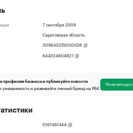
ль
ации
7 сентября 2009
Саратовская область
309643225000028
644204804827
е профилем бизнеса и публикуйте новости
Получить дос
 узнаваемость и развивайте личный бренд на РБК
татистики
0167481444