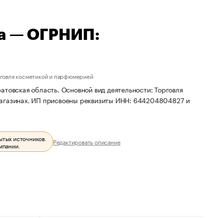
на — ОГРНИП:
рговля косметикой и парфюмерией
атовская область. Основной вид деятельности: Торговля
магазинах. ИП присвоены реквизиты ИНН: 644204804827 и
ытых источников.
Редактировать описание
мпании.