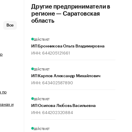
Другие предприниматели в
регионе — Саратовская
область
Все
ДЕЙСТВУЕТ
ИП Бронникова Ольга Владимировна
ИНН: 644205121661
ур
ДЕЙСТВУЕТ
ИП Карпов Александр Михайлович
ИНН: 643402587890
в по
ДЕЙСТВУЕТ
ранах и
ИП Осипова Любовь Васильевна
ИНН: 644202320884
ДЕЙСТВУЕТ