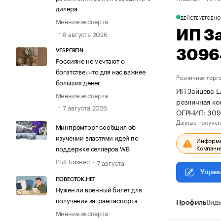
дилера
ДЕЙСТВУЕТ
ОБНО
Мнение эксперта
ИП З
8 августа 2026
3096
VESPERFIN
Россияне не мечтают о
богатстве: что для нас важнее
Розничная торг
больших денег
ИП Зайцева Е
Мнение эксперта
розничная ко
7 августа 2026
ОГРНИП: 30
Данные получен
Минпромторг сообщил об
изучении властями идей по
Информац
Компания
поддержке селлеров WB
РБК Бизнес
7 августа
Управ
ПОВЕСТОК.НЕТ
Нужен ли военный билет для
получения загранпаспорта
Профиль
Виды
Мнение эксперта