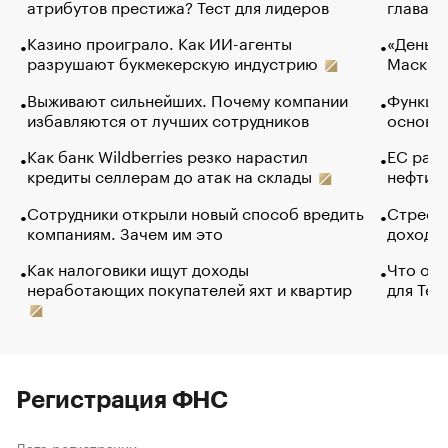
атрибутов престижа? Тест для лидеров
глава к
Казино проиграло. Как ИИ-агенты
«Деньги
разрушают букмекерскую индустрию
Маск в 
Выживают сильнейших. Почему компании
Функции
избавляются от лучших сотрудников
основ э
Как банк Wildberries резко нарастил
ЕС раз
кредиты селлерам до атак на склады
нефти —
Сотрудники открыли новый способ вредить
Стресс 
компаниям. Зачем им это
доходов
Как налоговики ищут доходы
Что обв
неработающих покупателей яхт и квартир
для Tel
Регистрация ФНС
Дата регистрации