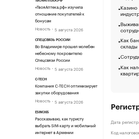
ТВОЯАПТЕКА.РФ
Казино
«ТвояАптека.рф» изучила
индуст
отношение покупателей к
бонусам
Выжива
Новость
сотруд
5 августа 2026
Как бан
СПЕЦСВЯЗЬ РОССИИ
склады
Во Владимире прошел молебен
небесному покровителю
Сотрудн
Спецсвязи России
Как нал
Новость
5 августа 2026
кварти
C-TECH
Компания C-TECH оптимизирует
закупки оборудования
Новость
5 августа 2026
Регист
ESIM365
Рассказываю, как туристу
Дата регистр
выбрать SIM-карту и мобильный
интернет в Армении
Код налогово