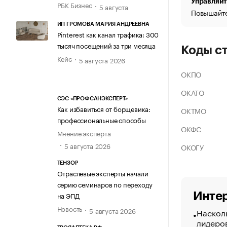
Управляйт
РБК Бизнес
5 августа
Повышайте
ИП ГРОМОВА МАРИЯ АНДРЕЕВНА
Pinterest как канал трафика: 300
тысяч посещений за три месяца
Коды с
Кейс
5 августа 2026
ОКПО
ОКАТО
СЭС «ПРОФСАНЭКСПЕРТ»
Как избавиться от борщевика:
ОКТМО
профессиональные способы
ОКФС
Мнение эксперта
5 августа 2026
ОКОГУ
ТЕНЗОР
Отраслевые эксперты начали
серию семинаров по переходу
Интер
на ЭПД
Новость
5 августа 2026
Насколь
лидеро