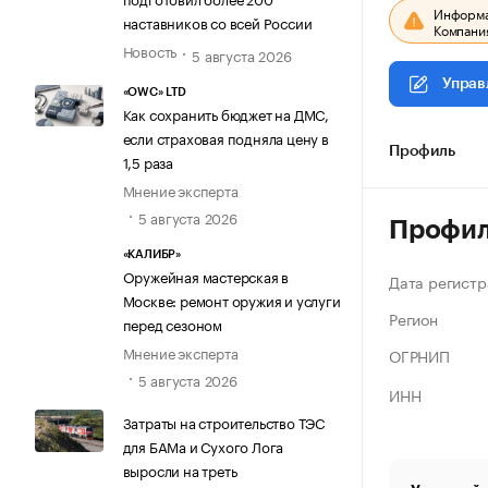
Информац
наставников со всей России
Компания
Новость
5 августа 2026
Управ
«OWC» LTD
Как сохранить бюджет на ДМС,
если страховая подняла цену в
Профиль
1,5 раза
Мнение эксперта
5 августа 2026
Профи
«КАЛИБР»
Оружейная мастерская в
Дата регистр
Москве: ремонт оружия и услуги
Регион
перед сезоном
Мнение эксперта
ОГРНИП
5 августа 2026
ИНН
Затраты на строительство ТЭС
для БАМа и Сухого Лога
выросли на треть