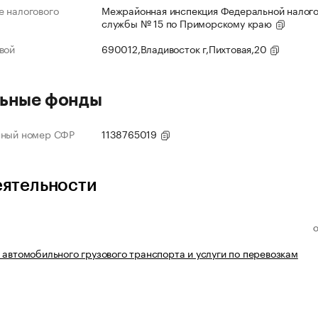
 налогового
Межрайонная инспекция Федеральной налог
службы № 15 по Приморскому краю
вой
690012,Владивосток г,Пихтовая,20
ьные фонды
нный номер СФР
1138765019
еятельности
 автомобильного грузового транспорта и услуги по перевозкам