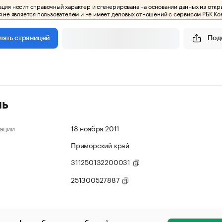
ия носит справочный характер и сгенерирована на основании данных из откр
 не является пользователем и не имеет деловых отношений с сервисом РБК Ко
Под
лять страницей
ль
ации
18 ноября 2011
Приморский край
311250132200031
251300527887