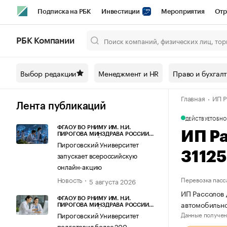
Подписка на РБК
Инвестиции
Мероприятия
Отр
Спорт
Школа управления РБК
РБК Образование
РБ
РБК Компании
Город
Стиль
Крипто
РБК Бизнес-среда
Дискусси
Выбор редакции
Менеджмент и HR
Право и бухгал
Спецпроекты СПб
Конференции СПб
Спецпроекты
Главная
ИП Р
Технологии и медиа
Финансы
Рынок наличной валют
Лента публикаций
ДЕЙСТВУЕТ
ОБНО
ФГАОУ ВО РНИМУ ИМ. Н.И.
ИП Р
ПИРОГОВА МИНЗДРАВА РОССИИ
(ПИРОГОВСКИЙ УНИВЕРСИТЕТ)
Пироговский Университет
3112
запускает всероссийскую
онлайн-акцию
Новость
Перевозка пасс
5 августа 2026
ИП Рассолов 
ФГАОУ ВО РНИМУ ИМ. Н.И.
автомобильно
ПИРОГОВА МИНЗДРАВА РОССИИ
(ПИРОГОВСКИЙ УНИВЕРСИТЕТ)
Данные получен
Пироговский Университет
подготовил более 200