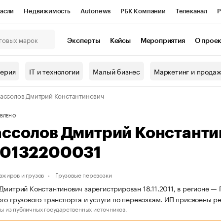
асли
Недвижимость
Autonews
РБК Компании
Телеканал
Р
К Курсы
РБК Life
Тренды
Визионеры
Национальные проекты
Эксперты
Кейсы
Мероприятия
О прое
онный клуб
Исследования
Кредитные рейтинги
Франшизы
Г
терия
IT и технологии
Малый бизнес
Маркетинг и прода
Проверка контрагентов
Политика
Экономика
Бизнес
ассолов Дмитрий Константинович
ы
ВЛЕНО
ассолов Дмитрий Констант
50132200031
ажиров и грузов
Грузовые перевозки
Дмитрий Константинович зарегистрирован 18.11.2011, в регионе —
го грузового транспорта и услуги по перевозкам. ИП присвоены 
ы из публичных государственных источников.