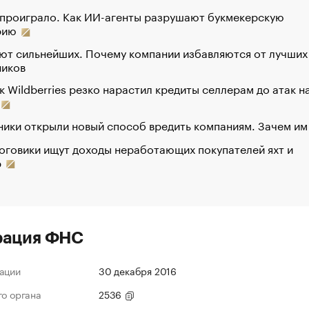
 проиграло. Как ИИ-агенты разрушают букмекерскую
рию
ют сильнейших. Почему компании избавляются от лучших
ников
к Wildberries резко нарастил кредиты селлерам до атак н
ики открыли новый способ вредить компаниям. Зачем им
оговики ищут доходы неработающих покупателей яхт и
р
рация ФНС
ации
30 декабря 2016
го органа
2536