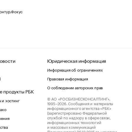
Контур.Фокус
овости
Юридическая информация
Информация об ограничениях
d
Правовая информация
О соблюдении авторских прав
е продукты РБК
© АО «РОСБИЗНЕСКОНСАЛТИНГ»,
 и хостинг
1995–2026.
Сообщения и материалы
информационного агентства «РБК»
лако
(зарегистрировано Федеральной
службой по надзору в сфере связи,
шения
информационных технологий
ства
и массовых коммуникаций
(Роскомнадзор) 09.12.2015 за номером