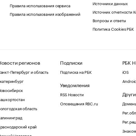
Источники данных
Правила использования сервиса
Источник отчетности 
Правила использования изображений
Вопросы и ответы
Политика Cookies РБК
Новости регионов
Подписки
РБК Н
анкт-Петербург и область
Подписка на РБК
iOS
катеринбург
Androi
Уведомления
Новосибирск
Други
RSS Новости
Башкортостан
Оповещения RBC.ru
Домены
ологодская область
Рег.об
Калининград
Рег.ре
раснодарский край
Знаком
Нижний Новгород