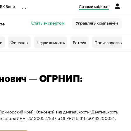
...
БК Вино
Личный кабинет
Стать экспертом
Управлять компанией
кте
азета
жи
Финансы
Недвижимость
Ретейл
Производство
инович — ОГРНИП:
 Приморский край. Основной вид деятельности: Деятельность
реквизиты ИНН: 251300527887 и ОГРНИП: 311250132200031.