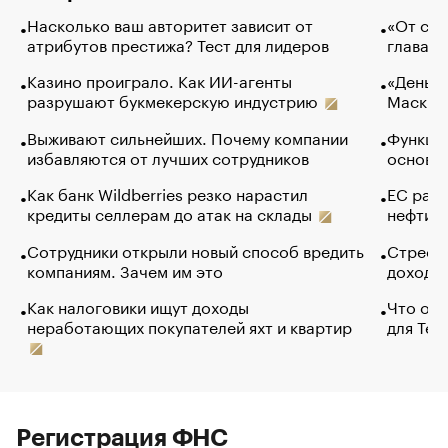
Насколько ваш авторитет зависит от
«От спо
атрибутов престижа? Тест для лидеров
глава к
Казино проиграло. Как ИИ-агенты
«Деньги
разрушают букмекерскую индустрию
Маск в 
Выживают сильнейших. Почему компании
Функции
избавляются от лучших сотрудников
основ э
Как банк Wildberries резко нарастил
ЕС раз
кредиты селлерам до атак на склады
нефти —
Сотрудники открыли новый способ вредить
Стресс 
компаниям. Зачем им это
доходов
Как налоговики ищут доходы
Что обв
неработающих покупателей яхт и квартир
для Tel
Регистрация ФНС