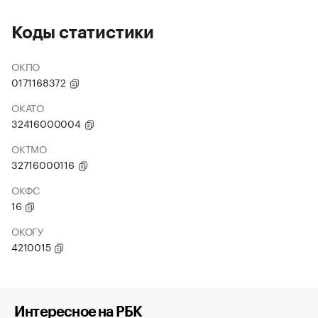
Коды статистики
ОКПО
0171168372
ОКАТО
32416000004
ОКТМО
32716000116
ОКФС
16
ОКОГУ
4210015
Интересное на РБК