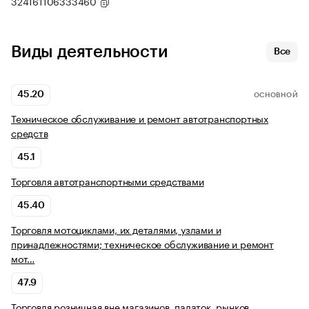
324161106333460
Виды деятельности
Все
45.20
ОСНОВНОЙ
Техническое обслуживание и ремонт автотранспортных
средств
45.1
Торговля автотранспортными средствами
45.40
Торговля мотоциклами, их деталями, узлами и
принадлежностями; техническое обслуживание и ремонт
мот…
47.9
Торговля розничная вне магазинов, палаток, рынков