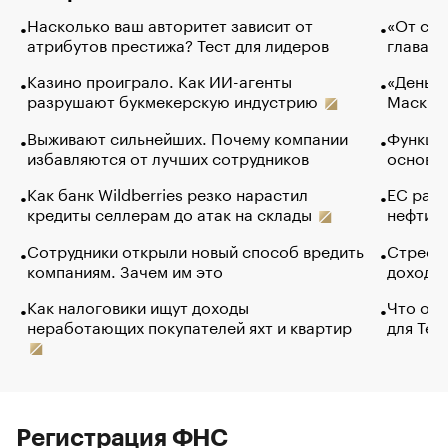
Насколько ваш авторитет зависит от
«От спо
атрибутов престижа? Тест для лидеров
глава к
Казино проиграло. Как ИИ-агенты
«Деньги
разрушают букмекерскую индустрию
Маск в 
Выживают сильнейших. Почему компании
Функции
избавляются от лучших сотрудников
основ э
Как банк Wildberries резко нарастил
ЕС раз
кредиты селлерам до атак на склады
нефти —
Сотрудники открыли новый способ вредить
Стресс 
компаниям. Зачем им это
доходов
Как налоговики ищут доходы
Что обв
неработающих покупателей яхт и квартир
для Tel
Регистрация ФНС