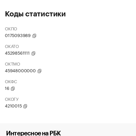
Коды статистики
ОКПО
0175093989
ОКАТО
45298561111
ОКТМО
45948000000
ОКФС
16
ОКОГУ
4210015
Интересное на РБК