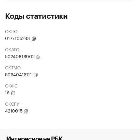
Коды статистики
ОКПО
0177105283
ОКАТО
50240816002
ОКТМО
50640416111
ОКФС
16
ОКОГУ
4210015
Интересное на РБК