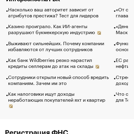
Насколько ваш авторитет зависит от
«От спо
атрибутов престижа? Тест для лидеров
глава к
Казино проиграло. Как ИИ-агенты
«Деньги
разрушают букмекерскую индустрию
Маск в 
Выживают сильнейших. Почему компании
Функции
избавляются от лучших сотрудников
основ э
Как банк Wildberries резко нарастил
ЕС раз
кредиты селлерам до атак на склады
нефти —
Сотрудники открыли новый способ вредить
Стресс 
компаниям. Зачем им это
доходов
Как налоговики ищут доходы
Что обв
неработающих покупателей яхт и квартир
для Tel
Регистрация ФНС