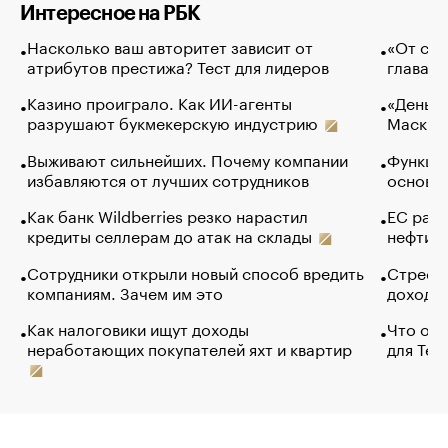
Интересное на РБК
Насколько ваш авторитет зависит от
«От спо
атрибутов престижа? Тест для лидеров
глава к
Казино проиграло. Как ИИ-агенты
«Деньги
разрушают букмекерскую индустрию
Маск в 
Выживают сильнейших. Почему компании
Функции
избавляются от лучших сотрудников
основ э
Как банк Wildberries резко нарастил
ЕС раз
кредиты селлерам до атак на склады
нефти —
Сотрудники открыли новый способ вредить
Стресс 
компаниям. Зачем им это
доходов
Как налоговики ищут доходы
Что обв
неработающих покупателей яхт и квартир
для Tel