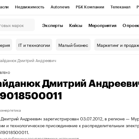
асли
Недвижимость
Autonews
РБК Компании
Телеканал
Р
К Курсы
РБК Life
Тренды
Визионеры
Национальные проекты
Эксперты
Кейсы
Мероприятия
О прое
онный клуб
Исследования
Кредитные рейтинги
Франшизы
Г
терия
IT и технологии
Малый бизнес
Маркетинг и прода
Проверка контрагентов
Политика
Экономика
Бизнес
айданюк Дмитрий Андреевич
ы
ВЛЕНО
айданюк Дмитрий Андрееви
19018500011
оэнергетика
Дмитрий Андреевич зарегистрирован 03.07.2012, в регионе — Мур
ии и технологическое присоединение к распределительным элект
519018500011.
ы из публичных государственных источников.