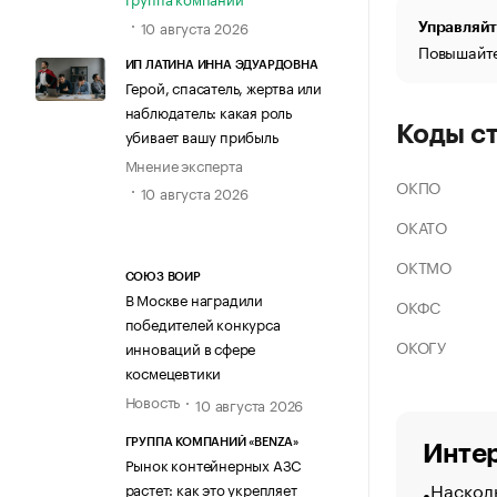
10 августа 2026
Управляйт
Повышайте
ИП ЛАТИНА ИННА ЭДУАРДОВНА
Герой, спасатель, жертва или
наблюдатель: какая роль
Коды с
убивает вашу прибыль
Мнение эксперта
ОКПО
10 августа 2026
ОКАТО
ОКТМО
СОЮЗ ВОИР
В Москве наградили
ОКФС
победителей конкурса
ОКОГУ
инноваций в сфере
космецевтики
Новость
10 августа 2026
ГРУППА КОМПАНИЙ «BENZA»
Интер
Рынок контейнерных АЗС
Насколь
растет: как это укрепляет