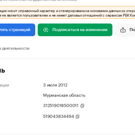
ия носит справочный характер и сгенерирована на основании данных из откр
 не является пользователем и не имеет деловых отношений с сервисом РБК Ко
Подписаться на изменения
По
лять страницей
 деятельности
ль
ации
3 июля 2012
Мурманская область
312519018500011
519043834494