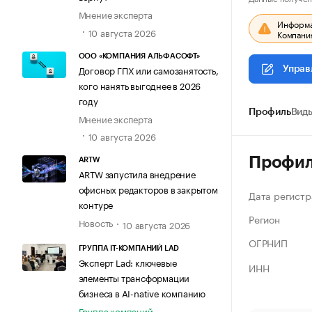
Мнение эксперта
Информац
10 августа 2026
Компания
ООО «КОМПАНИЯ АЛЬФАСОФТ»
Договор ГПХ или самозанятость,
Управ
кого нанять выгоднее в 2026
году
Профиль
Виды
Мнение эксперта
10 августа 2026
Профи
ARTW
ARTW запустила внедрение
офисных редакторов в закрытом
Дата регистр
контуре
Регион
Новость
10 августа 2026
ОГРНИП
ГРУППА IT-КОМПАНИЙ LAD
Эксперт Lad: ключевые
ИНН
элементы трансформации
бизнеса в AI-native компанию
Группа компаний