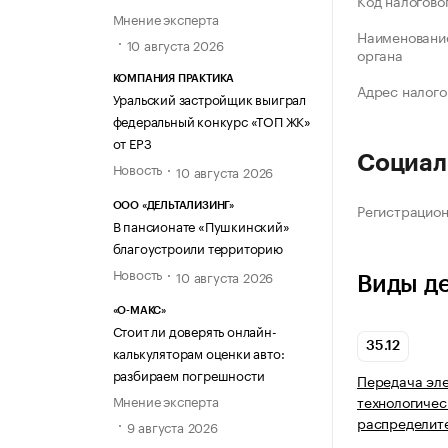
Код налогово
Мнение эксперта
Наименование
10 августа 2026
органа
КОМПАНИЯ ПРАКТИКА
Адрес налого
Уральский застройщик выиграл
федеральный конкурс «ТОП ЖК»
от ЕРЗ
Социал
Новость
10 августа 2026
Регистрацио
ООО «ДЕЛЬТАЛИЗИНГ»
В пансионате «Пушкинский»
благоустроили территорию
Новость
10 августа 2026
Виды д
«О-МАКС»
Стоит ли доверять онлайн-
35.12
калькуляторам оценки авто:
разбираем погрешности
Передача эле
технологичес
Мнение эксперта
распределит
9 августа 2026