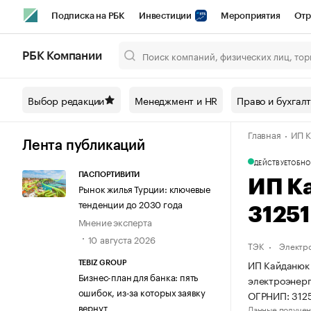
Подписка на РБК
Инвестиции
Мероприятия
Отр
Спорт
Школа управления РБК
РБК Образование
РБ
РБК Компании
Город
Стиль
Крипто
РБК Бизнес-среда
Дискусси
Выбор редакции
Менеджмент и HR
Право и бухгал
Спецпроекты СПб
Конференции СПб
Спецпроекты
Главная
ИП К
Технологии и медиа
Финансы
Рынок наличной валют
Лента публикаций
ДЕЙСТВУЕТ
ОБНО
ПАСПОРТИВИТИ
ИП К
Рынок жилья Турции: ключевые
тенденции до 2030 года
3125
Мнение эксперта
10 августа 2026
ТЭК
Электр
ИП Кайданюк 
TEBIZ GROUP
Бизнес-план для банка: пять
электроэнерг
ошибок, из-за которых заявку
ОГРНИП: 312
вернут
Данные получен