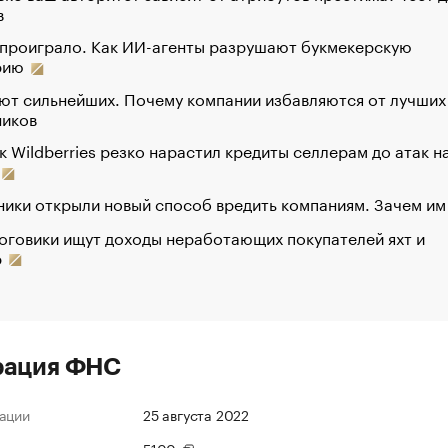
в
 проиграло. Как ИИ-агенты разрушают букмекерскую
рию
ют сильнейших. Почему компании избавляются от лучших
ников
к Wildberries резко нарастил кредиты селлерам до атак н
ики открыли новый способ вредить компаниям. Зачем им
оговики ищут доходы неработающих покупателей яхт и
р
рация ФНС
ации
25 августа 2022