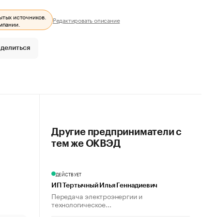
ытых источников.
Редактировать описание
мпании.
делиться
Другие предприниматели с
тем же ОКВЭД
ДЕЙСТВУЕТ
ИП Тертычный Илья Геннадиевич
Передача электроэнергии и
технологическое...