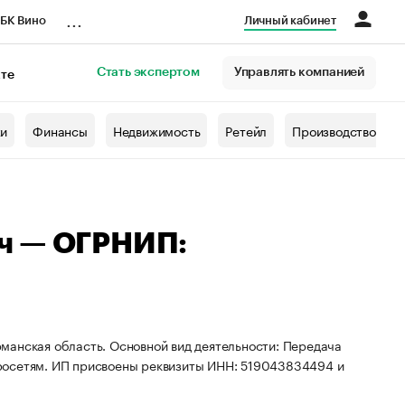
...
БК Вино
Личный кабинет
Стать экспертом
Управлять компанией
кте
азета
жи
Финансы
Недвижимость
Ретейл
Производство
ч — ОГРНИП:
манская область. Основной вид деятельности: Передача
росетям. ИП присвоены реквизиты ИНН: 519043834494 и