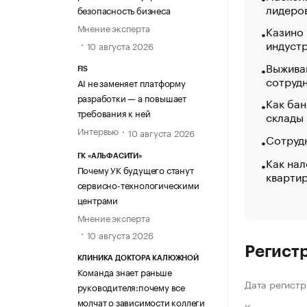
лидеро
безопасность бизнеса
Мнение эксперта
Казино
индуст
10 августа 2026
Выжива
FIS
сотруд
AI не заменяет платформу
разработки — а повышает
Как бан
требования к ней
склады
Интервью
10 августа 2026
Сотрудн
ГК «АЛЬФАСИТИ»
Как нал
Почему УК будущего станут
кварти
сервисно-технологическими
центрами
Мнение эксперта
10 августа 2026
Регист
КЛИНИКА ДОКТОРА КАЛЮЖНОЙ
Команда знает раньше
Дата регистр
руководителя:почему все
молчат о зависимости коллеги