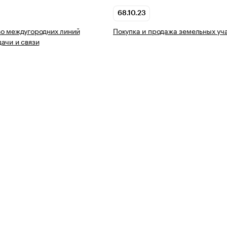
68.10.23
о междугородних линий
Покупка и продажа земельных уч
ачи и связи