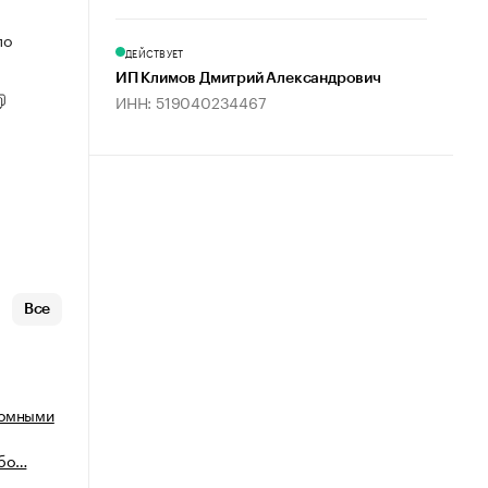
по
ДЕЙСТВУЕТ
ИП Климов Дмитрий Александрович
ИНН: 519040234467
Все
томными
або…