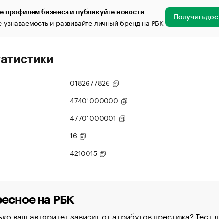
е профилем бизнеса и публикуйте новости
Получить дос
 узнаваемость и развивайте личный бренд на РБК
татистики
0182677826
47401000000
47701000001
16
4210015
есное на РБК
ко ваш авторитет зависит от атрибутов престижа? Тест д