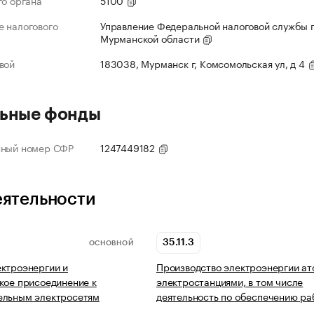
го органа
5100
 налогового
Управление Федеральной налоговой службы 
Мурманской области
вой
183038, Мурманск г, Комсомольская ул, д 4
ьные фонды
нный номер СФР
1247449182
еятельности
35.11.3
ОСНОВНОЙ
ктроэнергии и
Производство электроэнергии а
кое присоединение к
электростанциями, в том числе
ельным электросетям
деятельность по обеспечению р