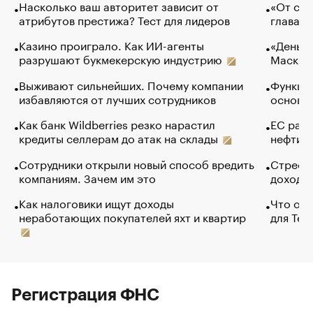
Насколько ваш авторитет зависит от
«От спо
атрибутов престижа? Тест для лидеров
глава к
Казино проиграло. Как ИИ-агенты
«Деньги
разрушают букмекерскую индустрию
Маск в 
Выживают сильнейших. Почему компании
Функции
избавляются от лучших сотрудников
основ э
Как банк Wildberries резко нарастил
ЕС раз
кредиты селлерам до атак на склады
нефти —
Сотрудники открыли новый способ вредить
Стресс 
компаниям. Зачем им это
доходов
Как налоговики ищут доходы
Что обв
неработающих покупателей яхт и квартир
для Tel
Регистрация ФНС