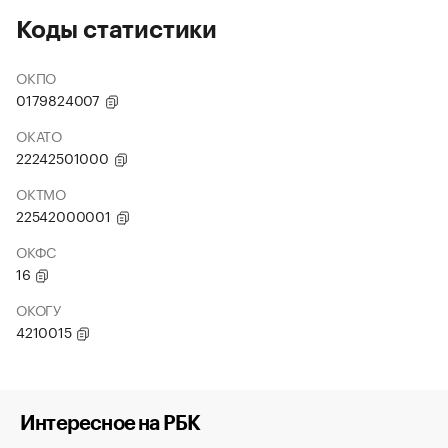
Коды статистики
ОКПО
0179824007
ОКАТО
22242501000
ОКТМО
22542000001
ОКФС
16
ОКОГУ
4210015
Интересное на РБК