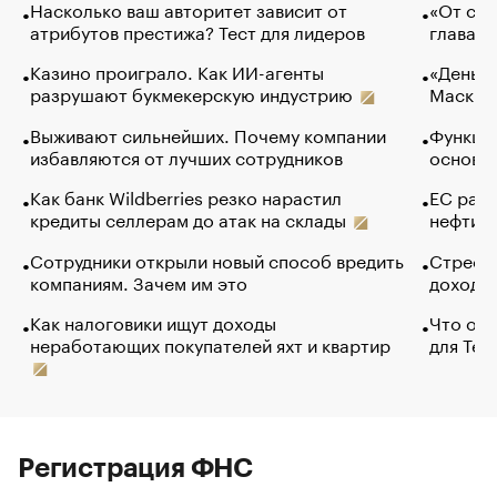
Насколько ваш авторитет зависит от
«От спо
атрибутов престижа? Тест для лидеров
глава к
Казино проиграло. Как ИИ-агенты
«Деньги
разрушают букмекерскую индустрию
Маск в 
Выживают сильнейших. Почему компании
Функции
избавляются от лучших сотрудников
основ э
Как банк Wildberries резко нарастил
ЕС раз
кредиты селлерам до атак на склады
нефти —
Сотрудники открыли новый способ вредить
Стресс 
компаниям. Зачем им это
доходов
Как налоговики ищут доходы
Что обв
неработающих покупателей яхт и квартир
для Tel
Регистрация ФНС