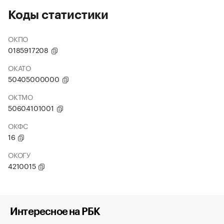
Коды статистики
ОКПО
0185917208
ОКАТО
50405000000
ОКТМО
50604101001
ОКФС
16
ОКОГУ
4210015
Интересное на РБК