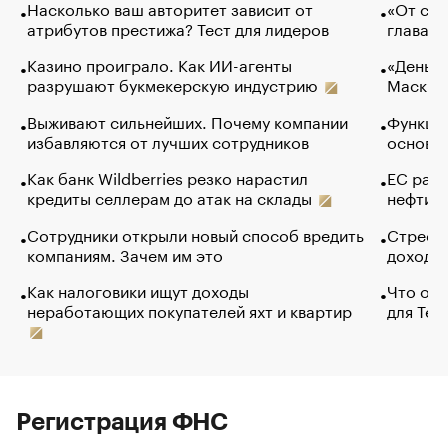
Насколько ваш авторитет зависит от
«От спо
атрибутов престижа? Тест для лидеров
глава к
Казино проиграло. Как ИИ-агенты
«Деньги
разрушают букмекерскую индустрию
Маск в 
Выживают сильнейших. Почему компании
Функции
избавляются от лучших сотрудников
основ э
Как банк Wildberries резко нарастил
ЕС раз
кредиты селлерам до атак на склады
нефти —
Сотрудники открыли новый способ вредить
Стресс 
компаниям. Зачем им это
доходов
Как налоговики ищут доходы
Что обв
неработающих покупателей яхт и квартир
для Tel
Регистрация ФНС